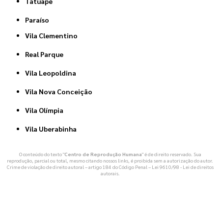
Tatuapé
Paraíso
Vila Clementino
Real Parque
Vila Leopoldina
Vila Nova Conceição
Vila Olímpia
Vila Uberabinha
O conteúdo do texto "
Centro de Reprodução Humana
" é de direito reservado. Sua
reprodução, parcial ou total, mesmo citando nossos links, é proibida sem a autorização do autor.
Crime de violação de direito autoral – artigo 184 do Código Penal –
Lei 9610/98 - Lei de direitos
autorais
.