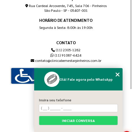
Rua Cardeal Arcoverde, 745, Sala 706 - Pinheiros
São Paulo - SP - 05407-001
HORÁRIO DE ATENDIMENTO
Segunda à Sexta: 8:00h às 19:00h
CONTATO
(11) 2305-1282
(11) 91087-6424
contato@clinicabemestarpinheiros.com.br
Olá! Fale agora pelo WhatsApp
MENU
Insira seu telefone
Home
Sobre nós
Blog
INICIAR CONVERSA
Serviços
Contato