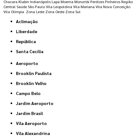
Chacara Klabin
Indianópolis
Lapa
Moema
Morumbi
Perdizes
Pinheiros
Região
Central
Saúde
São Paulo
Vila Leopoldina
Vila Mariana
Vila Nova Conceição
Vila Olímpia
Zona Leste
Zona Oeste
Zona Sul
Aclimação
Liberdade
República
Santa Cecília
Aeroporto
Brooklin Paulista
Brooklin Velho
Campo Belo
Jardim Aeroporto
Jardim Brasil
Vila Aeroporto
Vila Alexandrina