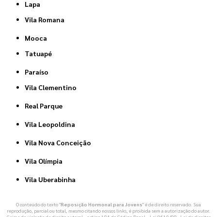
Lapa
Vila Romana
Mooca
Tatuapé
Paraíso
Vila Clementino
Real Parque
Vila Leopoldina
Vila Nova Conceição
Vila Olímpia
Vila Uberabinha
O conteúdo do texto "
Reposição Hormonal para Jovens
" é de direito reservado. Sua
reprodução, parcial ou total, mesmo citando nossos links, é proibida sem a autorização do autor.
Crime de violação de direito autoral – artigo 184 do Código Penal –
Lei 9610/98 - Lei de direitos