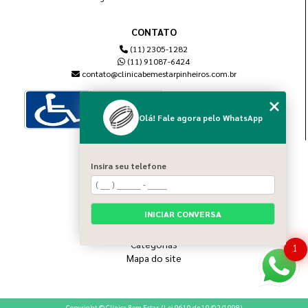
CONTATO
(11) 2305-1282
(11) 91087-6424
contato@clinicabemestarpinheiros.com.br
Olá! Fale agora pelo WhatsApp
MENU
Insira seu telefone
Home
Sobre nós
Blog
INICIAR CONVERSA
Serviços
Contato
Categorias
1
Mapa do site
Copyright © Clínica Bem Estar. (Lei 9610 de 19/02/1998)