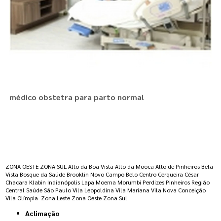
médico obstetra para parto normal
Regiões onde a atende :
ZONA OESTE
ZONA SUL
Alto da Boa Vista
Alto da Mooca
Alto de Pinheiros
Bela
Vista
Bosque da Saúde
Brooklin Novo
Campo Belo
Centro
Cerqueira César
Chacara Klabin
Indianópolis
Lapa
Moema
Morumbi
Perdizes
Pinheiros
Região
Central
Saúde
São Paulo
Vila Leopoldina
Vila Mariana
Vila Nova Conceição
Vila Olímpia
Zona Leste
Zona Oeste
Zona Sul
Aclimação