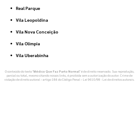
Real Parque
Vila Leopoldina
Vila Nova Conceição
Vila Olímpia
Vila Uberabinha
O conteúdo do texto "
Médico Que Faz Parto Normal
" é de direito reservado. Sua reprodução,
parcial ou total, mesmo citando nossos links, é proibida sem a autorização do autor. Crime de
violação de direito autoral – artigo 184 do Código Penal –
Lei 9610/98 - Lei de direitos autorais
.