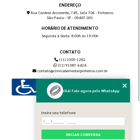
ENDEREÇO
Rua Cardeal Arcoverde, 745, Sala 706 - Pinheiros
São Paulo - SP - 05407-001
HORÁRIO DE ATENDIMENTO
Segunda à Sexta: 8:00h às 19:00h
CONTATO
(11) 2305-1282
(11) 91087-6424
contato@clinicabemestarpinheiros.com.br
Olá! Fale agora pelo WhatsApp
MENU
Insira seu telefone
Home
Sobre nós
Blog
INICIAR CONVERSA
Serviços