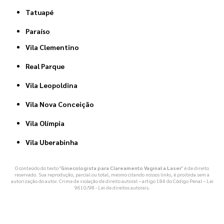
Tatuapé
Paraíso
Vila Clementino
Real Parque
Vila Leopoldina
Vila Nova Conceição
Vila Olímpia
Vila Uberabinha
O conteúdo do texto "
Ginecologista para Clareamento Vaginal a Laser
" é de direito
reservado. Sua reprodução, parcial ou total, mesmo citando nossos links, é proibida sem a
autorização do autor. Crime de violação de direito autoral – artigo 184 do Código Penal –
Lei
9610/98 - Lei de direitos autorais
.