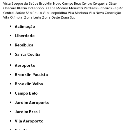
Vista
Bosque da Saúde
Brooklin Novo
Campo Belo
Centro
Cerqueira César
Chacara Klabin
Indianópolis
Lapa
Moema
Morumbi
Perdizes
Pinheiros
Região
Central
Saúde
São Paulo
Vila Leopoldina
Vila Mariana
Vila Nova Conceição
Vila Olímpia
Zona Leste
Zona Oeste
Zona Sul
Aclimação
Liberdade
República
Santa Cecília
Aeroporto
Brooklin Paulista
Brooklin Velho
Campo Belo
Jardim Aeroporto
Jardim Brasil
Vila Aeroporto
Vila Alexandrina