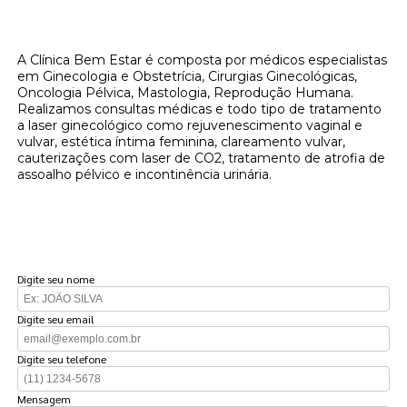
Procurando um ginecologista para
clareamento vaginal a laser?
A Clínica Bem Estar é composta por médicos especialistas
em Ginecologia e Obstetrícia, Cirurgias Ginecológicas,
Oncologia Pélvica, Mastologia, Reprodução Humana.
Realizamos consultas médicas e todo tipo de tratamento
a laser ginecológico como rejuvenescimento vaginal e
vulvar, estética íntima feminina, clareamento vulvar,
cauterizações com laser de CO2, tratamento de atrofia de
assoalho pélvico e incontinência urinária.
FAÇA UM ORÇAMENTO
Digite seu nome
Digite seu email
Digite seu telefone
Mensagem