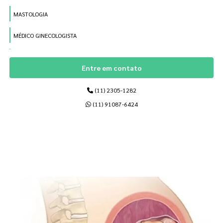
MASTOLOGIA
MÉDICO GINECOLOGISTA
MÉDICO OBSTETRA
Entre em contato
MÉDICO PARA PARTO
(11) 2305-1282
MÉDICOS DE MAMAS
(11) 91087-6424
OBSTETRÍCIA
ONCOLOGÍA PÉLVICA
Páginas Relacionadas
REPOSIÇÃO HORMONAL
REPOSIÇÕES HORMONAIS
REPRODUÇÃO HUMANA