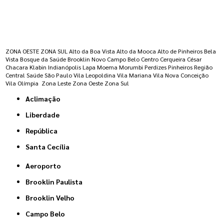
Regiões onde a atende :
ZONA OESTE
ZONA SUL
Alto da Boa Vista
Alto da Mooca
Alto de Pinheiros
Bela
Vista
Bosque da Saúde
Brooklin Novo
Campo Belo
Centro
Cerqueira César
Chacara Klabin
Indianópolis
Lapa
Moema
Morumbi
Perdizes
Pinheiros
Região
Central
Saúde
São Paulo
Vila Leopoldina
Vila Mariana
Vila Nova Conceição
Vila Olímpia
Zona Leste
Zona Oeste
Zona Sul
Aclimação
Liberdade
República
Santa Cecília
Aeroporto
Brooklin Paulista
Brooklin Velho
Campo Belo