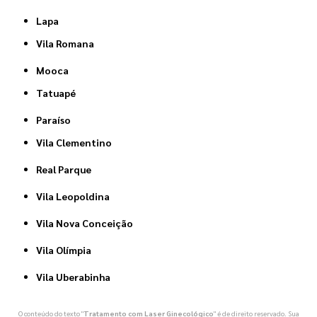
Lapa
Vila Romana
Mooca
Tatuapé
Paraíso
Vila Clementino
Real Parque
Vila Leopoldina
Vila Nova Conceição
Vila Olímpia
Vila Uberabinha
O conteúdo do texto "
Tratamento com Laser Ginecológico
" é de direito reservado. Sua