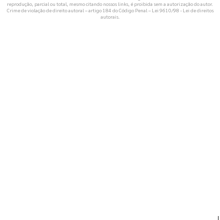
reprodução, parcial ou total, mesmo citando nossos links, é proibida sem a autorização do autor.
Crime de violação de direito autoral – artigo 184 do Código Penal –
Lei 9610/98 - Lei de direitos
autorais
.