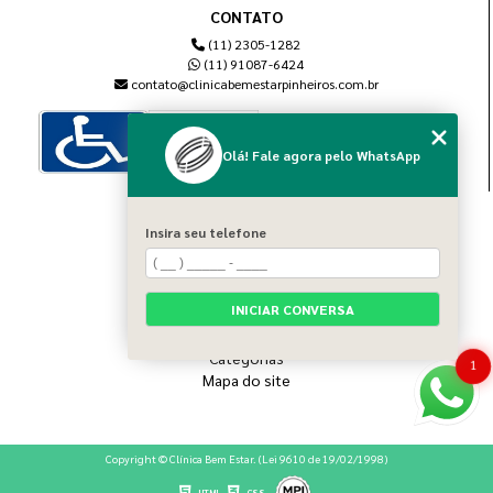
CONTATO
(11) 2305-1282
(11) 91087-6424
contato@clinicabemestarpinheiros.com.br
Olá! Fale agora pelo WhatsApp
MENU
Insira seu telefone
Home
Sobre nós
Blog
INICIAR CONVERSA
Serviços
Contato
Categorias
1
Mapa do site
Copyright © Clínica Bem Estar. (Lei 9610 de 19/02/1998)
HTML
CSS