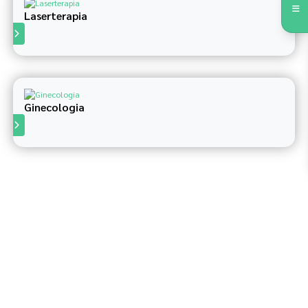
Laserterapia
S
Ginecologia
S