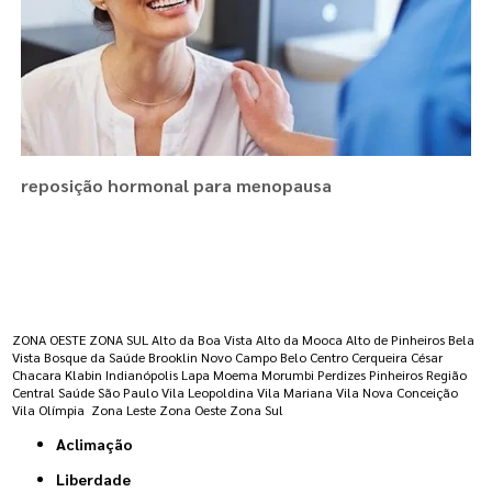
reposição hormonal para menopausa
Regiões onde a atende :
ZONA OESTE
ZONA SUL
Alto da Boa Vista
Alto da Mooca
Alto de Pinheiros
Bela
Vista
Bosque da Saúde
Brooklin Novo
Campo Belo
Centro
Cerqueira César
Chacara Klabin
Indianópolis
Lapa
Moema
Morumbi
Perdizes
Pinheiros
Região
Central
Saúde
São Paulo
Vila Leopoldina
Vila Mariana
Vila Nova Conceição
Vila Olímpia
Zona Leste
Zona Oeste
Zona Sul
Aclimação
Liberdade