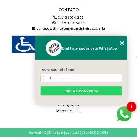
CONTATO
(11) 2305-1282
(11) 91087-6424
contato@clinicabemestarpinheiros.com.br
Olá! Fale agora pelo WhatsApp
MENU
Insira seu telefone
Home
Sobre nós
Blog
INICIAR CONVERSA
Serviços
Contato
Categorias
1
Mapa do site
Copyright © Clínica Bem Estar. (Lei 9610 de 19/02/1998)