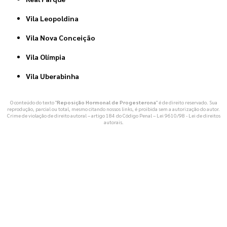
Vila Leopoldina
Vila Nova Conceição
Vila Olímpia
Vila Uberabinha
O conteúdo do texto "
Reposição Hormonal de Progesterona
" é de direito reservado. Sua
reprodução, parcial ou total, mesmo citando nossos links, é proibida sem a autorização do autor.
Crime de violação de direito autoral – artigo 184 do Código Penal –
Lei 9610/98 - Lei de direitos
autorais
.