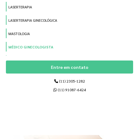
LASERTERAPIA
LASERTERAPIA GINECOLÓGICA
MASTOLOGIA
MÉDICO GINECOLOGISTA
MÉDICO OBSTETRA
Entre em contato
MÉDICO PARA PARTO
(11) 2305-1282
MÉDICOS DE MAMAS
(11) 91087-6424
OBSTETRÍCIA
ONCOLOGÍA PÉLVICA
Páginas Relacionadas
REPOSIÇÃO HORMONAL