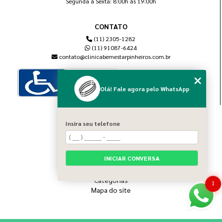
Segunda à Sexta: 8:00h às 19:00h
CONTATO
(11) 2305-1282
(11) 91087-6424
contato@clinicabemestarpinheiros.com.br
Olá! Fale agora pelo WhatsApp
MENU
Insira seu telefone
Home
Sobre nós
Blog
INICIAR CONVERSA
Serviços
Contato
Categorias
1
Mapa do site