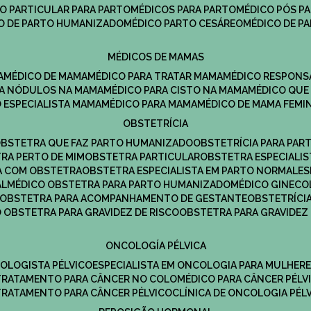
CO PARTICULAR PARA PARTO
MÉDICOS PARA PARTO
MÉDICO PÓS P
CO DE PARTO HUMANIZADO
MÉDICO PARTO CESÁREO
MÉDICO DE P
MÉDICOS DE MAMAS
A
MÉDICO DE MAMA
MÉDICO PARA TRATAR MAMA
MÉDICO RESPONS
ARA NÓDULOS NA MAMA
MÉDICO PARA CISTO NA MAMA
MÉDICO QU
O ESPECIALISTA MAMA
MÉDICO PARA MAMA
MÉDICO DE MAMA FEMI
OBSTETRÍCIA
OBSTETRA QUE FAZ PARTO HUMANIZADO
OBSTETRÍCIA PARA PAR
TRA PERTO DE MIM
OBSTETRA PARTICULAR
OBSTETRA ESPECIALI
A COM OBSTETRA
OBSTETRA ESPECIALISTA EM PARTO NORMAL
E
AL
MÉDICO OBSTETRA PARA PARTO HUMANIZADO
MÉDICO GINEC
OBSTETRA PARA ACOMPANHAMENTO DE GESTANTE
OBSTETRÍCI
O OBSTETRA PARA GRAVIDEZ DE RISCO
OBSTETRA PARA GRAVIDEZ
ONCOLOGÍA PÉLVICA
COLOGISTA PÉLVICO
ESPECIALISTA EM ONCOLOGIA PARA MULHER
TRATAMENTO PARA CÂNCER NO COLO
MÉDICO PARA CÂNCER PÉLV
TRATAMENTO PARA CÂNCER PÉLVICO
CLÍNICA DE ONCOLOGIA PÉL