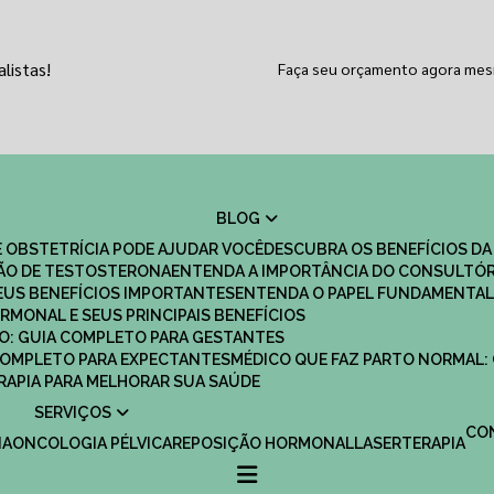
listas!
Faça seu orçamento agora me
BLOG
 OBSTETRÍCIA PODE AJUDAR VOCÊ
DESCUBRA OS BENEFÍCIOS DA
ÇÃO DE TESTOSTERONA
ENTENDA A IMPORTÂNCIA DO CONSULTÓR
EUS BENEFÍCIOS IMPORTANTES
ENTENDA O PAPEL FUNDAMENTAL
RMONAL E SEUS PRINCIPAIS BENEFÍCIOS
SCO: GUIA COMPLETO PARA GESTANTES
 COMPLETO PARA EXPECTANTES
MÉDICO QUE FAZ PARTO NORMAL:
TERAPIA PARA MELHORAR SUA SAÚDE
SERVIÇOS
C
IA
ONCOLOGIA PÉLVICA
REPOSIÇÃO HORMONAL
LASERTERAPIA