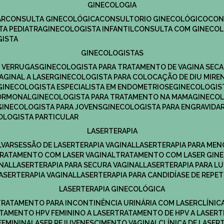
GINECOLOGIA
R​
CONSULTA GINECOLÓGICA​
CONSULTORIO GINECOLÓGICO​
CO
TA PEDIATRA​
GINECOLOGISTA INFANTIL​
CONSULTA COM GINECOL
GISTA
GINECOLOGISTAS
E VERRUGAS
GINECOLOGISTA PARA TRATAMENTO DE VAGINA SECA
AGINAL A LASER
GINECOLOGISTA PARA COLOCAÇÃO DE DIU MIRE
GINECOLOGISTA ESPECIALISTA EM ENDOMETRIOSE
GINECOLOGI
HORMONAL
GINECOLOGISTA PARA TRATAMENTO NA MAMA
GINECO
GINECOLOGISTA PARA JOVENS
GINECOLOGISTA PARA ENGRAVIDA
COLOGISTA PARTICULAR
LASERTERAPIA
LVAR
SESSÃO DE LASERTERAPIA​ VAGINAL
LASERTERAPIA PARA ME
TRATAMENTO COM LASER VAGINAL
TRATAMENTO COM LASER GIN
INAL
LASERTERAPIA PARA SECURA VAGINAL​
LASERTERAPIA PARA L
LASERTERAPIA VAGINAL​
LASERTERAPIA PARA CANDIDÍASE DE REPE
LASERTERAPIA GINECOLÓGICA
TRATAMENTO PARA INCONTINÊNCIA URINÁRIA COM LASER
CLÍNI
ATAMENTO HPV FEMININO A LASER
TRATAMENTO DE HPV A LASER
FEMININA
LASER REJUVENESCIMENTO VAGINAL
CLÍNICA DE LASER