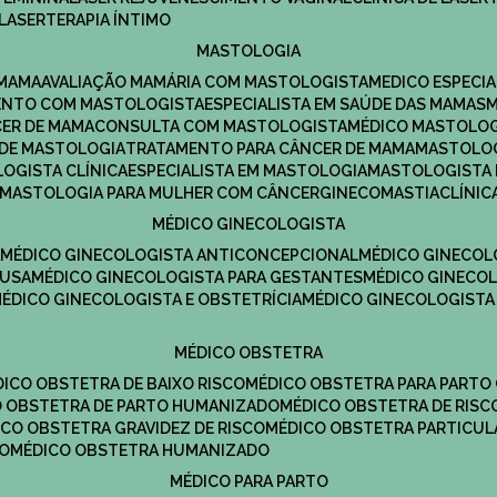
LASERTERAPIA ÍNTIMO
MASTOLOGIA
 MAMA
AVALIAÇÃO MAMÁRIA COM MASTOLOGISTA
MEDICO ESPECI
ENTO COM MASTOLOGISTA
ESPECIALISTA EM SAÚDE DAS MAMAS
CER DE MAMA
CONSULTA COM MASTOLOGISTA
MÉDICO MASTOLO
A DE MASTOLOGIA
TRATAMENTO PARA CÂNCER DE MAMA
MASTOLO
LOGISTA CLÍNICA
ESPECIALISTA EM MASTOLOGIA
MASTOLOGISTA
MASTOLOGIA PARA MULHER COM CÂNCER
GINECOMASTIA
CLÍNI
MÉDICO GINECOLOGISTA
A
MÉDICO GINECOLOGISTA ANTICONCEPCIONAL
MÉDICO GINECOL
AUSA
MÉDICO GINECOLOGISTA PARA GESTANTES
MÉDICO GINECO
MÉDICO GINECOLOGISTA E OBSTETRÍCIA
MÉDICO GINECOLOGISTA
MÉDICO OBSTETRA
ÉDICO OBSTETRA DE BAIXO RISCO
MÉDICO OBSTETRA PARA PARTO
CO OBSTETRA DE PARTO HUMANIZADO
MÉDICO OBSTETRA DE RISC
DICO OBSTETRA GRAVIDEZ DE RISCO
MÉDICO OBSTETRA PARTICUL
DO
MÉDICO OBSTETRA HUMANIZADO
MÉDICO PARA PARTO