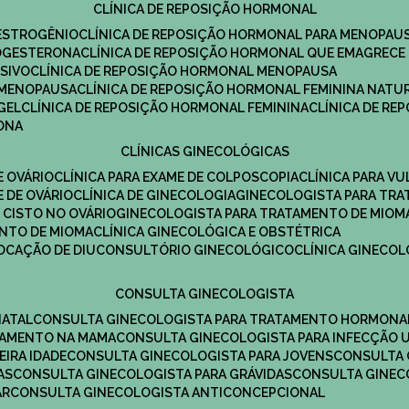
CLÍNICA DE REPOSIÇÃO HORMONAL
 ESTROGÊNIO
CLÍNICA DE REPOSIÇÃO HORMONAL PARA MENOPAU
ROGESTERONA
CLÍNICA DE REPOSIÇÃO HORMONAL QUE EMAGRECE
ESIVO
CLÍNICA DE REPOSIÇÃO HORMONAL MENOPAUSA
A MENOPAUSA
CLÍNICA DE REPOSIÇÃO HORMONAL FEMININA NATU
GEL
CLÍNICA DE REPOSIÇÃO HORMONAL FEMININA
CLÍNICA DE R
RONA
CLÍNICAS GINECOLÓGICAS
E OVÁRIO
CLÍNICA PARA EXAME DE COLPOSCOPIA
CLÍNICA PARA V
E DE OVÁRIO
CLÍNICA DE GINECOLOGIA
GINECOLOGISTA PARA TR
 CISTO NO OVÁRIO
GINECOLOGISTA PARA TRATAMENTO DE MIOM
ENTO DE MIOMA
CLÍNICA GINECOLÓGICA E OBSTÉTRICA
LOCAÇÃO DE DIU
CONSULTÓRIO GINECOLÓGICO
CLÍNICA GINECO
CONSULTA GINECOLOGISTA
NATAL
CONSULTA GINECOLOGISTA PARA TRATAMENTO HORMONA
TAMENTO NA MAMA
CONSULTA GINECOLOGISTA PARA INFECÇÃO U
EIRA IDADE
CONSULTA GINECOLOGISTA PARA JOVENS
CONSULTA
AS
CONSULTA GINECOLOGISTA PARA GRÁVIDAS
CONSULTA GINEC
AR
CONSULTA GINECOLOGISTA ANTICONCEPCIONAL