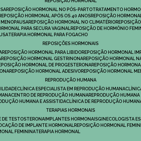
REPOSIÇÃO HORMONAL
USA
REPOSIÇÃO HORMONAL NO PÓS-PARTO
TRATAMENTO HORMO
REPOSIÇÃO HORMONAL APÓS OS 40 ANOS
REPOSIÇÃO HORMONAL
A MENOPAUSA
REPOSIÇÃO HORMONAL NO CLIMATÉRIO
REPOSIÇÃ
HORMONAL PARA SECURA VAGINAL
REPOSIÇÃO DE HORMÔNIO FEMI
AUSA
TERAPIA HORMONAL PARA FOGACHO
REPOSIÇÕES HORMONAIS
A
REPOSIÇÃO HORMONAL PARA LIBIDO
REPOSIÇÃO HORMONAL IM
A
REPOSIÇÃO HORMONAL GESTRINONA
REPOSIÇÃO HORMONAL N
REPOSIÇÃO HORMONAL DE PROGESTERONA
REPOSIÇÃO HORMONA
RONA
REPOSIÇÃO HORMONAL ADESIVO
REPOSIÇÃO HORMONAL M
REPRODUÇÃO HUMANA
ILIDADE
CLÍNICA ESPECIALISTA EM REPRODUÇÃO HUMANA
CLÍNI
MANA
CENTRO DE REPRODUÇÃO HUMANA
REPRODUÇÃO HUMANA 
RODUÇÃO HUMANA E ASSISTIDA
CLÍNICA DE REPRODUÇÃO HUMAN
TERAPIAS HORMONAIS
E DE TESTOSTERONA
IMPLANTES HORMONAIS
GINECOLOGISTA E
OLOCAÇÃO DE IMPLANTE HORMONAL
REPOSIÇÃO HORMONAL FEMIN
RMONAL FEMININA
TERAPIA HORMONAL