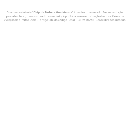
O conteúdo do texto "
Chip da Beleza Gestrinona
" é de direito reservado. Sua reprodução,
parcial ou total, mesmo citando nossos links, é proibida sem a autorização do autor. Crime de
violação de direito autoral – artigo 184 do Código Penal –
Lei 9610/98 - Lei de direitos autorais
.