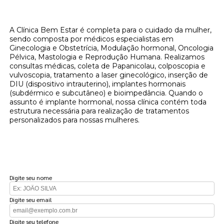
Quer colocar o chip da beleza gestrinona?
A Clínica Bem Estar é completa para o cuidado da mulher,
sendo composta por médicos especialistas em
Ginecologia e Obstetrícia, Modulação hormonal, Oncologia
Pélvica, Mastologia e Reprodução Humana. Realizamos
consultas médicas, coleta de Papanicolau, colposcopia e
vulvoscopia, tratamento a laser ginecológico, inserção de
DIU (dispositivo intrauterino), implantes hormonais
(subdérmico e subcutâneo) e bioimpedância. Quando o
assunto é implante hormonal, nossa clínica contém toda
estrutura necessária para realização de tratamentos
personalizados para nossas mulheres.
FAÇA UM ORÇAMENTO
Digite seu nome
Digite seu email
Digite seu telefone