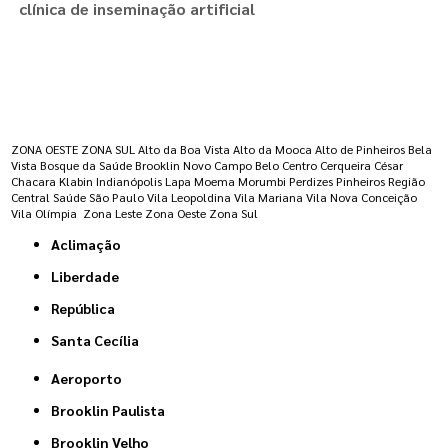
clínica de inseminação artificial
Regiões onde a atende :
ZONA OESTE
ZONA SUL
Alto da Boa Vista
Alto da Mooca
Alto de Pinheiros
Bela
Vista
Bosque da Saúde
Brooklin Novo
Campo Belo
Centro
Cerqueira César
Chacara Klabin
Indianópolis
Lapa
Moema
Morumbi
Perdizes
Pinheiros
Região
Central
Saúde
São Paulo
Vila Leopoldina
Vila Mariana
Vila Nova Conceição
Vila Olímpia
Zona Leste
Zona Oeste
Zona Sul
Aclimação
Liberdade
República
Santa Cecília
Aeroporto
Brooklin Paulista
Brooklin Velho