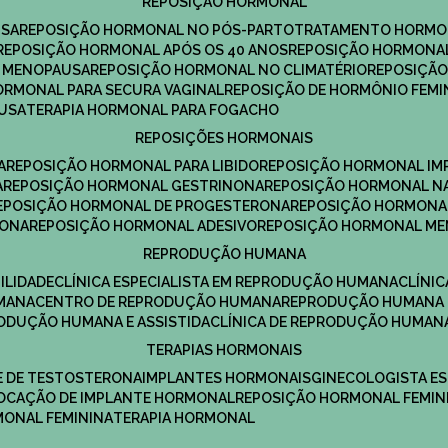
REPOSIÇÃO HORMONAL
USA
REPOSIÇÃO HORMONAL NO PÓS-PARTO
TRATAMENTO HORMO
REPOSIÇÃO HORMONAL APÓS OS 40 ANOS
REPOSIÇÃO HORMONAL
A MENOPAUSA
REPOSIÇÃO HORMONAL NO CLIMATÉRIO
REPOSIÇÃ
HORMONAL PARA SECURA VAGINAL
REPOSIÇÃO DE HORMÔNIO FEMI
AUSA
TERAPIA HORMONAL PARA FOGACHO
REPOSIÇÕES HORMONAIS
A
REPOSIÇÃO HORMONAL PARA LIBIDO
REPOSIÇÃO HORMONAL IM
A
REPOSIÇÃO HORMONAL GESTRINONA
REPOSIÇÃO HORMONAL N
REPOSIÇÃO HORMONAL DE PROGESTERONA
REPOSIÇÃO HORMONA
RONA
REPOSIÇÃO HORMONAL ADESIVO
REPOSIÇÃO HORMONAL M
REPRODUÇÃO HUMANA
ILIDADE
CLÍNICA ESPECIALISTA EM REPRODUÇÃO HUMANA
CLÍNI
MANA
CENTRO DE REPRODUÇÃO HUMANA
REPRODUÇÃO HUMANA 
RODUÇÃO HUMANA E ASSISTIDA
CLÍNICA DE REPRODUÇÃO HUMAN
TERAPIAS HORMONAIS
E DE TESTOSTERONA
IMPLANTES HORMONAIS
GINECOLOGISTA E
OLOCAÇÃO DE IMPLANTE HORMONAL
REPOSIÇÃO HORMONAL FEMIN
RMONAL FEMININA
TERAPIA HORMONAL