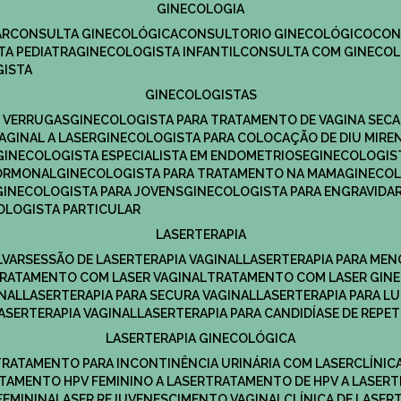
GINECOLOGIA
R​
CONSULTA GINECOLÓGICA​
CONSULTORIO GINECOLÓGICO​
CO
TA PEDIATRA​
GINECOLOGISTA INFANTIL​
CONSULTA COM GINECOL
GISTA
GINECOLOGISTAS
E VERRUGAS
GINECOLOGISTA PARA TRATAMENTO DE VAGINA SECA
AGINAL A LASER
GINECOLOGISTA PARA COLOCAÇÃO DE DIU MIRE
GINECOLOGISTA ESPECIALISTA EM ENDOMETRIOSE
GINECOLOGI
HORMONAL
GINECOLOGISTA PARA TRATAMENTO NA MAMA
GINECO
GINECOLOGISTA PARA JOVENS
GINECOLOGISTA PARA ENGRAVIDA
COLOGISTA PARTICULAR
LASERTERAPIA
LVAR
SESSÃO DE LASERTERAPIA​ VAGINAL
LASERTERAPIA PARA ME
TRATAMENTO COM LASER VAGINAL
TRATAMENTO COM LASER GIN
INAL
LASERTERAPIA PARA SECURA VAGINAL​
LASERTERAPIA PARA L
LASERTERAPIA VAGINAL​
LASERTERAPIA PARA CANDIDÍASE DE REPE
LASERTERAPIA GINECOLÓGICA
TRATAMENTO PARA INCONTINÊNCIA URINÁRIA COM LASER
CLÍNI
ATAMENTO HPV FEMININO A LASER
TRATAMENTO DE HPV A LASER
FEMININA
LASER REJUVENESCIMENTO VAGINAL
CLÍNICA DE LASER