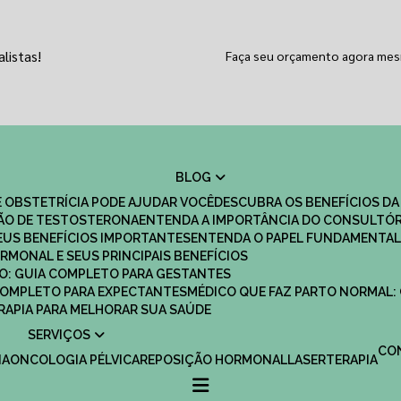
listas!
Faça seu orçamento agora me
BLOG
 OBSTETRÍCIA PODE AJUDAR VOCÊ
DESCUBRA OS BENEFÍCIOS DA
ÇÃO DE TESTOSTERONA
ENTENDA A IMPORTÂNCIA DO CONSULTÓR
EUS BENEFÍCIOS IMPORTANTES
ENTENDA O PAPEL FUNDAMENTAL
RMONAL E SEUS PRINCIPAIS BENEFÍCIOS
SCO: GUIA COMPLETO PARA GESTANTES
 COMPLETO PARA EXPECTANTES
MÉDICO QUE FAZ PARTO NORMAL:
TERAPIA PARA MELHORAR SUA SAÚDE
SERVIÇOS
C
IA
ONCOLOGIA PÉLVICA
REPOSIÇÃO HORMONAL
LASERTERAPIA