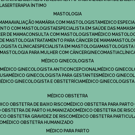
LASERTERAPIA ÍNTIMO
MASTOLOGIA
 MAMA
AVALIAÇÃO MAMÁRIA COM MASTOLOGISTA
MEDICO ESPECI
ENTO COM MASTOLOGISTA
ESPECIALISTA EM SAÚDE DAS MAMAS
CER DE MAMA
CONSULTA COM MASTOLOGISTA
MÉDICO MASTOLO
A DE MASTOLOGIA
TRATAMENTO PARA CÂNCER DE MAMA
MASTOLO
LOGISTA CLÍNICA
ESPECIALISTA EM MASTOLOGIA
MASTOLOGISTA
MASTOLOGIA PARA MULHER COM CÂNCER
GINECOMASTIA
CLÍNI
MÉDICO GINECOLOGISTA
A
MÉDICO GINECOLOGISTA ANTICONCEPCIONAL
MÉDICO GINECOL
AUSA
MÉDICO GINECOLOGISTA PARA GESTANTES
MÉDICO GINECO
MÉDICO GINECOLOGISTA E OBSTETRÍCIA
MÉDICO GINECOLOGISTA
MÉDICO OBSTETRA
ÉDICO OBSTETRA DE BAIXO RISCO
MÉDICO OBSTETRA PARA PARTO
CO OBSTETRA DE PARTO HUMANIZADO
MÉDICO OBSTETRA DE RISC
DICO OBSTETRA GRAVIDEZ DE RISCO
MÉDICO OBSTETRA PARTICUL
DO
MÉDICO OBSTETRA HUMANIZADO
MÉDICO PARA PARTO