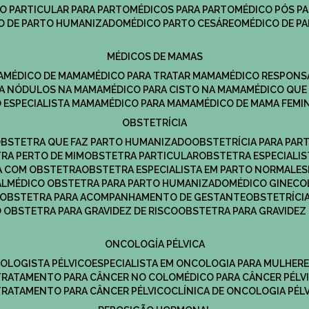
CO PARTICULAR PARA PARTO
MÉDICOS PARA PARTO
MÉDICO PÓS P
CO DE PARTO HUMANIZADO
MÉDICO PARTO CESÁREO
MÉDICO DE P
MÉDICOS DE MAMAS
A
MÉDICO DE MAMA
MÉDICO PARA TRATAR MAMA
MÉDICO RESPONS
ARA NÓDULOS NA MAMA
MÉDICO PARA CISTO NA MAMA
MÉDICO QU
O ESPECIALISTA MAMA
MÉDICO PARA MAMA
MÉDICO DE MAMA FEMI
OBSTETRÍCIA
OBSTETRA QUE FAZ PARTO HUMANIZADO
OBSTETRÍCIA PARA PAR
TRA PERTO DE MIM
OBSTETRA PARTICULAR
OBSTETRA ESPECIALI
A COM OBSTETRA
OBSTETRA ESPECIALISTA EM PARTO NORMAL
E
AL
MÉDICO OBSTETRA PARA PARTO HUMANIZADO
MÉDICO GINEC
OBSTETRA PARA ACOMPANHAMENTO DE GESTANTE
OBSTETRÍCI
O OBSTETRA PARA GRAVIDEZ DE RISCO
OBSTETRA PARA GRAVIDEZ
ONCOLOGÍA PÉLVICA
COLOGISTA PÉLVICO
ESPECIALISTA EM ONCOLOGIA PARA MULHER
TRATAMENTO PARA CÂNCER NO COLO
MÉDICO PARA CÂNCER PÉLV
TRATAMENTO PARA CÂNCER PÉLVICO
CLÍNICA DE ONCOLOGIA PÉL