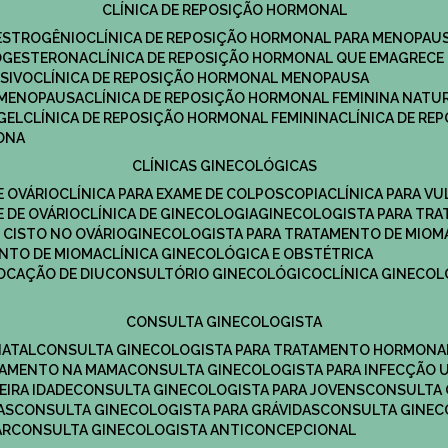
CLÍNICA DE REPOSIÇÃO HORMONAL
 ESTROGÊNIO
CLÍNICA DE REPOSIÇÃO HORMONAL PARA MENOPAU
ROGESTERONA
CLÍNICA DE REPOSIÇÃO HORMONAL QUE EMAGRECE
ESIVO
CLÍNICA DE REPOSIÇÃO HORMONAL MENOPAUSA
A MENOPAUSA
CLÍNICA DE REPOSIÇÃO HORMONAL FEMININA NATU
GEL
CLÍNICA DE REPOSIÇÃO HORMONAL FEMININA
CLÍNICA DE R
RONA
CLÍNICAS GINECOLÓGICAS
E OVÁRIO
CLÍNICA PARA EXAME DE COLPOSCOPIA
CLÍNICA PARA V
E DE OVÁRIO
CLÍNICA DE GINECOLOGIA
GINECOLOGISTA PARA TR
 CISTO NO OVÁRIO
GINECOLOGISTA PARA TRATAMENTO DE MIOM
ENTO DE MIOMA
CLÍNICA GINECOLÓGICA E OBSTÉTRICA
LOCAÇÃO DE DIU
CONSULTÓRIO GINECOLÓGICO
CLÍNICA GINECO
CONSULTA GINECOLOGISTA
NATAL
CONSULTA GINECOLOGISTA PARA TRATAMENTO HORMONA
TAMENTO NA MAMA
CONSULTA GINECOLOGISTA PARA INFECÇÃO U
EIRA IDADE
CONSULTA GINECOLOGISTA PARA JOVENS
CONSULTA
AS
CONSULTA GINECOLOGISTA PARA GRÁVIDAS
CONSULTA GINEC
AR
CONSULTA GINECOLOGISTA ANTICONCEPCIONAL