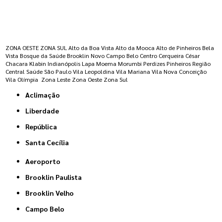
Regiões onde a atende :
ZONA OESTE
ZONA SUL
Alto da Boa Vista
Alto da Mooca
Alto de Pinheiros
Bela
Vista
Bosque da Saúde
Brooklin Novo
Campo Belo
Centro
Cerqueira César
Chacara Klabin
Indianópolis
Lapa
Moema
Morumbi
Perdizes
Pinheiros
Região
Central
Saúde
São Paulo
Vila Leopoldina
Vila Mariana
Vila Nova Conceição
Vila Olímpia
Zona Leste
Zona Oeste
Zona Sul
Aclimação
Liberdade
República
Santa Cecília
Aeroporto
Brooklin Paulista
Brooklin Velho
Campo Belo