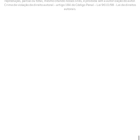
reprodução, parcial ou total, mesmo citando nossos links, é proibida sem a autorização do autor.
Crime de violação de direito autoral – artigo 184 do Código Penal –
Lei 9610/98 - Lei de direitos
autorais
.