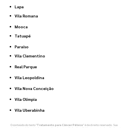
Lapa
Vila Romana
Mooca
Tatuapé
Paraíso
Vila Clementino
Real Parque
Vila Leopoldina
Vila Nova Conceição
Vila Olímpia
Vila Uberabinha
O conteúdo do texto "
Tratamento para Câncer Pélvico
" é de direito reservado. Sua