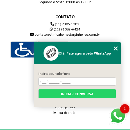
Segunda à Sexta: 8:00h às 19:00h
CONTATO
(11) 2305-1282
(11) 91087-6424
contato@clinicabemestarpinheiros.com.br
Olá! Fale agora pelo WhatsApp
MENU
Insira seu telefone
Home
Sobre nós
Blog
INICIAR CONVERSA
Serviços
Contato
Categorias
1
Mapa do site