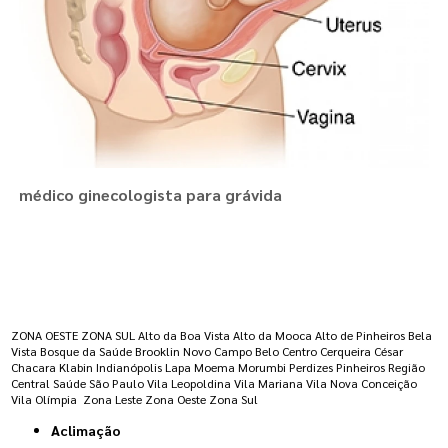
médico ginecologista para grávida
Regiões onde a atende :
ZONA OESTE
ZONA SUL
Alto da Boa Vista
Alto da Mooca
Alto de Pinheiros
Bela
Vista
Bosque da Saúde
Brooklin Novo
Campo Belo
Centro
Cerqueira César
Chacara Klabin
Indianópolis
Lapa
Moema
Morumbi
Perdizes
Pinheiros
Região
Central
Saúde
São Paulo
Vila Leopoldina
Vila Mariana
Vila Nova Conceição
Vila Olímpia
Zona Leste
Zona Oeste
Zona Sul
Aclimação