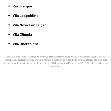
Real Parque
Vila Leopoldina
Vila Nova Conceição
Vila Olímpia
Vila Uberabinha
O conteúdo do texto "
Médico Ginecologista Anticoncepcional
" é de direito reservado. Sua
reprodução, parcial ou total, mesmo citando nossos links, é proibida sem a autorização do autor.
Crime de violação de direito autoral – artigo 184 do Código Penal –
Lei 9610/98 - Lei de direitos
autorais
.