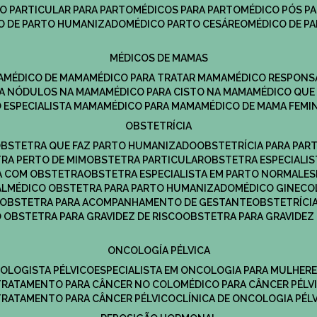
CO PARTICULAR PARA PARTO
MÉDICOS PARA PARTO
MÉDICO PÓS P
CO DE PARTO HUMANIZADO
MÉDICO PARTO CESÁREO
MÉDICO DE P
MÉDICOS DE MAMAS
A
MÉDICO DE MAMA
MÉDICO PARA TRATAR MAMA
MÉDICO RESPONS
ARA NÓDULOS NA MAMA
MÉDICO PARA CISTO NA MAMA
MÉDICO QU
O ESPECIALISTA MAMA
MÉDICO PARA MAMA
MÉDICO DE MAMA FEMI
OBSTETRÍCIA
OBSTETRA QUE FAZ PARTO HUMANIZADO
OBSTETRÍCIA PARA PAR
TRA PERTO DE MIM
OBSTETRA PARTICULAR
OBSTETRA ESPECIALI
A COM OBSTETRA
OBSTETRA ESPECIALISTA EM PARTO NORMAL
E
AL
MÉDICO OBSTETRA PARA PARTO HUMANIZADO
MÉDICO GINEC
OBSTETRA PARA ACOMPANHAMENTO DE GESTANTE
OBSTETRÍCI
O OBSTETRA PARA GRAVIDEZ DE RISCO
OBSTETRA PARA GRAVIDEZ
ONCOLOGÍA PÉLVICA
COLOGISTA PÉLVICO
ESPECIALISTA EM ONCOLOGIA PARA MULHER
TRATAMENTO PARA CÂNCER NO COLO
MÉDICO PARA CÂNCER PÉLV
TRATAMENTO PARA CÂNCER PÉLVICO
CLÍNICA DE ONCOLOGIA PÉL