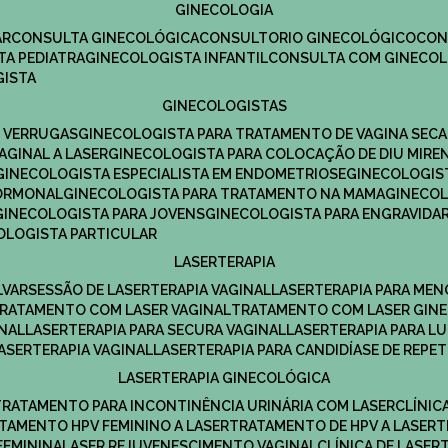
GINECOLOGIA
R​
CONSULTA GINECOLÓGICA​
CONSULTORIO GINECOLÓGICO​
CO
TA PEDIATRA​
GINECOLOGISTA INFANTIL​
CONSULTA COM GINECOL
GISTA
GINECOLOGISTAS
E VERRUGAS
GINECOLOGISTA PARA TRATAMENTO DE VAGINA SECA
AGINAL A LASER
GINECOLOGISTA PARA COLOCAÇÃO DE DIU MIRE
GINECOLOGISTA ESPECIALISTA EM ENDOMETRIOSE
GINECOLOGI
HORMONAL
GINECOLOGISTA PARA TRATAMENTO NA MAMA
GINECO
GINECOLOGISTA PARA JOVENS
GINECOLOGISTA PARA ENGRAVIDA
COLOGISTA PARTICULAR
LASERTERAPIA
LVAR
SESSÃO DE LASERTERAPIA​ VAGINAL
LASERTERAPIA PARA ME
TRATAMENTO COM LASER VAGINAL
TRATAMENTO COM LASER GIN
INAL
LASERTERAPIA PARA SECURA VAGINAL​
LASERTERAPIA PARA L
LASERTERAPIA VAGINAL​
LASERTERAPIA PARA CANDIDÍASE DE REPE
LASERTERAPIA GINECOLÓGICA
TRATAMENTO PARA INCONTINÊNCIA URINÁRIA COM LASER
CLÍNI
ATAMENTO HPV FEMININO A LASER
TRATAMENTO DE HPV A LASER
FEMININA
LASER REJUVENESCIMENTO VAGINAL
CLÍNICA DE LASER