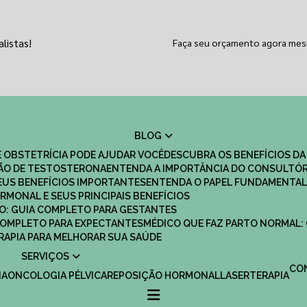
listas!
Faça seu orçamento agora me
BLOG
 OBSTETRÍCIA PODE AJUDAR VOCÊ
DESCUBRA OS BENEFÍCIOS DA
ÇÃO DE TESTOSTERONA
ENTENDA A IMPORTÂNCIA DO CONSULTÓR
EUS BENEFÍCIOS IMPORTANTES
ENTENDA O PAPEL FUNDAMENTAL
RMONAL E SEUS PRINCIPAIS BENEFÍCIOS
SCO: GUIA COMPLETO PARA GESTANTES
 COMPLETO PARA EXPECTANTES
MÉDICO QUE FAZ PARTO NORMAL:
TERAPIA PARA MELHORAR SUA SAÚDE
SERVIÇOS
C
IA
ONCOLOGIA PÉLVICA
REPOSIÇÃO HORMONAL
LASERTERAPIA