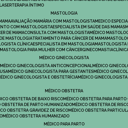
LASERTERAPIA ÍNTIMO
MASTOLOGIA
 MAMA
AVALIAÇÃO MAMÁRIA COM MASTOLOGISTA
MEDICO ESPECI
ENTO COM MASTOLOGISTA
ESPECIALISTA EM SAÚDE DAS MAMAS
CER DE MAMA
CONSULTA COM MASTOLOGISTA
MÉDICO MASTOLO
A DE MASTOLOGIA
TRATAMENTO PARA CÂNCER DE MAMA
MASTOLO
LOGISTA CLÍNICA
ESPECIALISTA EM MASTOLOGIA
MASTOLOGISTA
MASTOLOGIA PARA MULHER COM CÂNCER
GINECOMASTIA
CLÍNI
MÉDICO GINECOLOGISTA
A
MÉDICO GINECOLOGISTA ANTICONCEPCIONAL
MÉDICO GINECOL
AUSA
MÉDICO GINECOLOGISTA PARA GESTANTES
MÉDICO GINECO
MÉDICO GINECOLOGISTA E OBSTETRÍCIA
MÉDICO GINECOLOGISTA
MÉDICO OBSTETRA
ÉDICO OBSTETRA DE BAIXO RISCO
MÉDICO OBSTETRA PARA PARTO
CO OBSTETRA DE PARTO HUMANIZADO
MÉDICO OBSTETRA DE RISC
DICO OBSTETRA GRAVIDEZ DE RISCO
MÉDICO OBSTETRA PARTICUL
DO
MÉDICO OBSTETRA HUMANIZADO
MÉDICO PARA PARTO