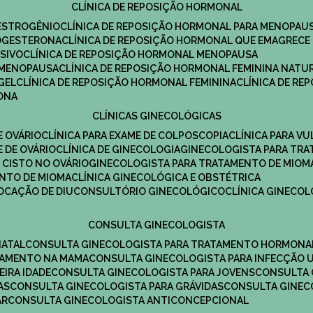
CLÍNICA DE REPOSIÇÃO HORMONAL
 ESTROGÊNIO
CLÍNICA DE REPOSIÇÃO HORMONAL PARA MENOPAU
ROGESTERONA
CLÍNICA DE REPOSIÇÃO HORMONAL QUE EMAGRECE
ESIVO
CLÍNICA DE REPOSIÇÃO HORMONAL MENOPAUSA
A MENOPAUSA
CLÍNICA DE REPOSIÇÃO HORMONAL FEMININA NATU
GEL
CLÍNICA DE REPOSIÇÃO HORMONAL FEMININA
CLÍNICA DE R
RONA
CLÍNICAS GINECOLÓGICAS
E OVÁRIO
CLÍNICA PARA EXAME DE COLPOSCOPIA
CLÍNICA PARA V
E DE OVÁRIO
CLÍNICA DE GINECOLOGIA
GINECOLOGISTA PARA TR
 CISTO NO OVÁRIO
GINECOLOGISTA PARA TRATAMENTO DE MIOM
ENTO DE MIOMA
CLÍNICA GINECOLÓGICA E OBSTÉTRICA
LOCAÇÃO DE DIU
CONSULTÓRIO GINECOLÓGICO
CLÍNICA GINECO
CONSULTA GINECOLOGISTA
NATAL
CONSULTA GINECOLOGISTA PARA TRATAMENTO HORMONA
TAMENTO NA MAMA
CONSULTA GINECOLOGISTA PARA INFECÇÃO U
EIRA IDADE
CONSULTA GINECOLOGISTA PARA JOVENS
CONSULTA
AS
CONSULTA GINECOLOGISTA PARA GRÁVIDAS
CONSULTA GINEC
AR
CONSULTA GINECOLOGISTA ANTICONCEPCIONAL