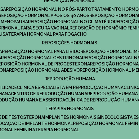
REPOSIÇÃO HORMONAL
USA
REPOSIÇÃO HORMONAL NO PÓS-PARTO
TRATAMENTO HORMO
REPOSIÇÃO HORMONAL APÓS OS 40 ANOS
REPOSIÇÃO HORMONAL
A MENOPAUSA
REPOSIÇÃO HORMONAL NO CLIMATÉRIO
REPOSIÇÃ
HORMONAL PARA SECURA VAGINAL
REPOSIÇÃO DE HORMÔNIO FEMI
AUSA
TERAPIA HORMONAL PARA FOGACHO
REPOSIÇÕES HORMONAIS
A
REPOSIÇÃO HORMONAL PARA LIBIDO
REPOSIÇÃO HORMONAL IM
A
REPOSIÇÃO HORMONAL GESTRINONA
REPOSIÇÃO HORMONAL N
REPOSIÇÃO HORMONAL DE PROGESTERONA
REPOSIÇÃO HORMONA
RONA
REPOSIÇÃO HORMONAL ADESIVO
REPOSIÇÃO HORMONAL M
REPRODUÇÃO HUMANA
ILIDADE
CLÍNICA ESPECIALISTA EM REPRODUÇÃO HUMANA
CLÍNI
MANA
CENTRO DE REPRODUÇÃO HUMANA
REPRODUÇÃO HUMANA 
RODUÇÃO HUMANA E ASSISTIDA
CLÍNICA DE REPRODUÇÃO HUMAN
TERAPIAS HORMONAIS
E DE TESTOSTERONA
IMPLANTES HORMONAIS
GINECOLOGISTA E
OLOCAÇÃO DE IMPLANTE HORMONAL
REPOSIÇÃO HORMONAL FEMIN
RMONAL FEMININA
TERAPIA HORMONAL