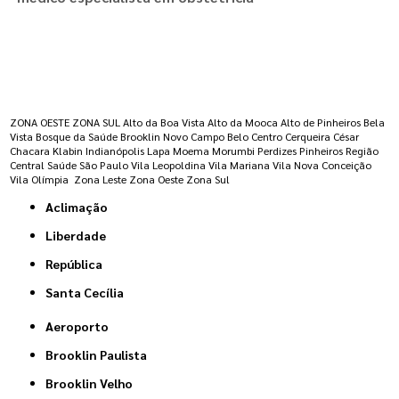
Regiões onde a atende :
ZONA OESTE
ZONA SUL
Alto da Boa Vista
Alto da Mooca
Alto de Pinheiros
Bela
Vista
Bosque da Saúde
Brooklin Novo
Campo Belo
Centro
Cerqueira César
Chacara Klabin
Indianópolis
Lapa
Moema
Morumbi
Perdizes
Pinheiros
Região
Central
Saúde
São Paulo
Vila Leopoldina
Vila Mariana
Vila Nova Conceição
Vila Olímpia
Zona Leste
Zona Oeste
Zona Sul
Aclimação
Liberdade
República
Santa Cecília
Aeroporto
Brooklin Paulista
Brooklin Velho