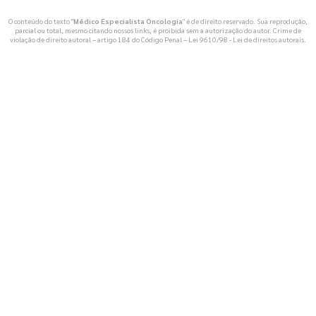
O conteúdo do texto "
Médico Especialista Oncologia
" é de direito reservado. Sua reprodução,
parcial ou total, mesmo citando nossos links, é proibida sem a autorização do autor. Crime de
violação de direito autoral – artigo 184 do Código Penal –
Lei 9610/98 - Lei de direitos autorais
.