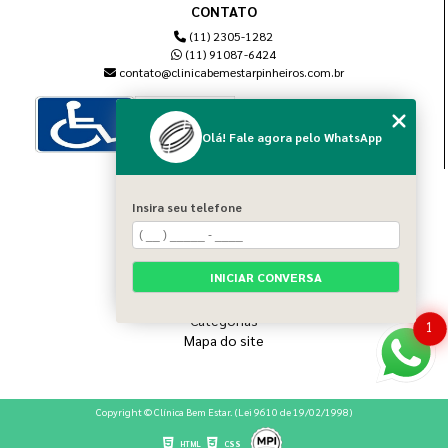
CONTATO
(11) 2305-1282
(11) 91087-6424
contato@clinicabemestarpinheiros.com.br
Olá! Fale agora pelo WhatsApp
MENU
Insira seu telefone
Home
Sobre nós
Blog
INICIAR CONVERSA
Serviços
Contato
Categorias
1
Mapa do site
Copyright © Clínica Bem Estar. (Lei 9610 de 19/02/1998)
HTML
CSS