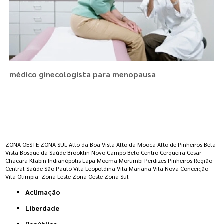
médico ginecologista para menopausa
Regiões onde a atende :
ZONA OESTE
ZONA SUL
Alto da Boa Vista
Alto da Mooca
Alto de Pinheiros
Bela
Vista
Bosque da Saúde
Brooklin Novo
Campo Belo
Centro
Cerqueira César
Chacara Klabin
Indianópolis
Lapa
Moema
Morumbi
Perdizes
Pinheiros
Região
Central
Saúde
São Paulo
Vila Leopoldina
Vila Mariana
Vila Nova Conceição
Vila Olímpia
Zona Leste
Zona Oeste
Zona Sul
Aclimação
Liberdade
República