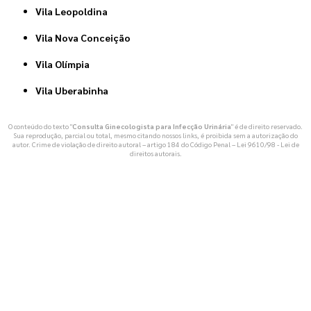
Vila Leopoldina
Vila Nova Conceição
Vila Olímpia
Vila Uberabinha
O conteúdo do texto "
Consulta Ginecologista para Infecção Urinária
" é de direito reservado.
Sua reprodução, parcial ou total, mesmo citando nossos links, é proibida sem a autorização do
autor. Crime de violação de direito autoral – artigo 184 do Código Penal –
Lei 9610/98 - Lei de
direitos autorais
.