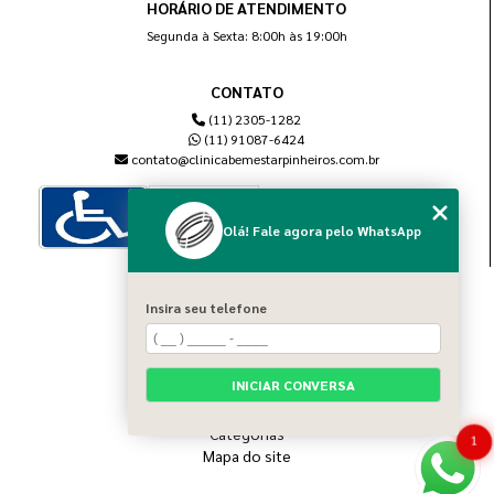
HORÁRIO DE ATENDIMENTO
Segunda à Sexta: 8:00h às 19:00h
CONTATO
(11) 2305-1282
(11) 91087-6424
contato@clinicabemestarpinheiros.com.br
Olá! Fale agora pelo WhatsApp
MENU
Insira seu telefone
Home
Sobre nós
Blog
INICIAR CONVERSA
Serviços
Contato
Categorias
1
Mapa do site