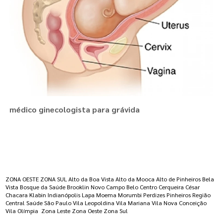
médico ginecologista para grávida
Regiões onde a atende :
ZONA OESTE
ZONA SUL
Alto da Boa Vista
Alto da Mooca
Alto de Pinheiros
Bela
Vista
Bosque da Saúde
Brooklin Novo
Campo Belo
Centro
Cerqueira César
Chacara Klabin
Indianópolis
Lapa
Moema
Morumbi
Perdizes
Pinheiros
Região
Central
Saúde
São Paulo
Vila Leopoldina
Vila Mariana
Vila Nova Conceição
Vila Olímpia
Zona Leste
Zona Oeste
Zona Sul