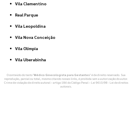
Vila Clementino
Real Parque
Vila Leopoldina
Vila Nova Conceição
Vila Olímpia
Vila Uberabinha
O conteúdo do texto "
Médico Ginecologista para Gestantes
" é de direito reservado. Sua
reprodução, parcial ou total, mesmo citando nossos links, é proibida sem a autorização do autor.
Crime de violação de direito autoral – artigo 184 do Código Penal –
Lei 9610/98 - Lei de direitos
autorais
.