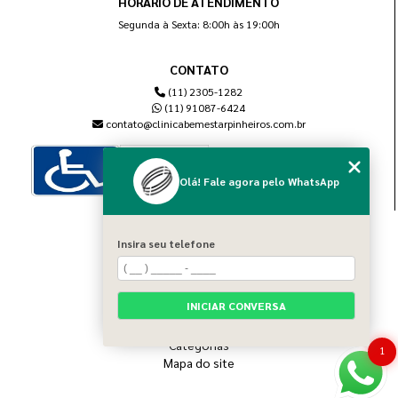
HORÁRIO DE ATENDIMENTO
Segunda à Sexta: 8:00h às 19:00h
CONTATO
(11) 2305-1282
(11) 91087-6424
contato@clinicabemestarpinheiros.com.br
Olá! Fale agora pelo WhatsApp
MENU
Insira seu telefone
Home
Sobre nós
Blog
INICIAR CONVERSA
Serviços
Contato
Categorias
1
Mapa do site