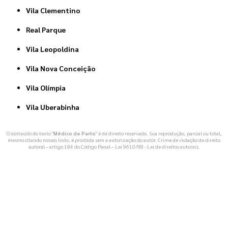
Vila Clementino
Real Parque
Vila Leopoldina
Vila Nova Conceição
Vila Olímpia
Vila Uberabinha
O conteúdo do texto "
Médico de Parto
" é de direito reservado. Sua reprodução, parcial ou total,
mesmo citando nossos links, é proibida sem a autorização do autor. Crime de violação de direito
autoral – artigo 184 do Código Penal –
Lei 9610/98 - Lei de direitos autorais
.