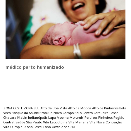
médico parto humanizado
Regiões onde a atende :
ZONA OESTE
ZONA SUL
Alto da Boa Vista
Alto da Mooca
Alto de Pinheiros
Bela
Vista
Bosque da Saúde
Brooklin Novo
Campo Belo
Centro
Cerqueira César
Chacara Klabin
Indianópolis
Lapa
Moema
Morumbi
Perdizes
Pinheiros
Região
Central
Saúde
São Paulo
Vila Leopoldina
Vila Mariana
Vila Nova Conceição
Vila Olímpia
Zona Leste
Zona Oeste
Zona Sul