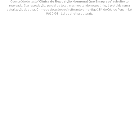
O conteúdo do texto "
Clínica de Reposição Hormonal Que Emagrece
" é de direito
reservado. Sua reprodução, parcial ou total, mesmo citando nossos links, é proibida sem a
autorização do autor. Crime de violação de direito autoral – artigo 184 do Código Penal –
Lei
9610/98 - Lei de direitos autorais
.