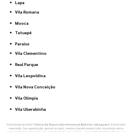
Lapa
Vila Romana
Mooca
Tatuapé
Paraíso
Vila Clementino
Real Parque
Vila Leopoldina
Vila Nova Conceição
Vila Olímpia
Vila Uberabinha
O conteúdo do texto "
Clínica de Reposição Hormonal Adesivo Jabaquara
" é de direito
reservado. Sua reprodução, parcial ou total, mesmo citando nossos links, é proibida sem a
autorização do autor. Crime de violação de direito autoral – artigo 184 do Código Penal –
Lei