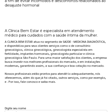
a fim de evitar incômodos e desconfortos relacionados ao
desajuste hormonal
Onde encontrar clínica de reposição
hormonal adesivo Jabaquara?
A Clínica Bem Estar é especialista em atendimento
médico para cuidados com a saúde íntima da mulher.
A CLINICA BEM ESTAR atua no segmento de SAÚDE - MEDICINA DIAGNÓSTICA,
e disponibiliza para seus clientes serviços como o de consultório
ginecológico, clínica ginecológica, ginecologista especialista em
fertilidade, implantes hormonais, ginecologista particular e clínica
ginecológica São Paulo. Para uma maior satisfação dos clientes, a empresa
busca investir nos melhores profissionais do mercado, e em instalações
modernas, garantindo assim, a sua confiança e boa cotação no mercado.
Nossos profissionais estão prontos para atendê-lo adequadamente, nós
oferecermos, além do que já foi citado, outros serviços, como por exemplo,
e . Por isso, fale conosco e saiba mais.
FAÇA UM ORÇAMENTO
Digite seu nome