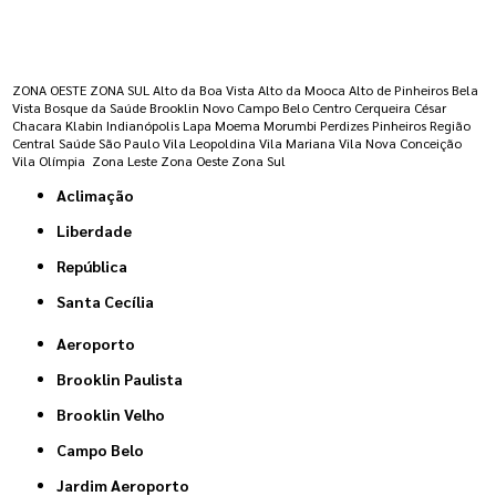
Regiões onde a atende :
ZONA OESTE
ZONA SUL
Alto da Boa Vista
Alto da Mooca
Alto de Pinheiros
Bela
Vista
Bosque da Saúde
Brooklin Novo
Campo Belo
Centro
Cerqueira César
Chacara Klabin
Indianópolis
Lapa
Moema
Morumbi
Perdizes
Pinheiros
Região
Central
Saúde
São Paulo
Vila Leopoldina
Vila Mariana
Vila Nova Conceição
Vila Olímpia
Zona Leste
Zona Oeste
Zona Sul
Aclimação
Liberdade
República
Santa Cecília
Aeroporto
Brooklin Paulista
Brooklin Velho
Campo Belo
Jardim Aeroporto