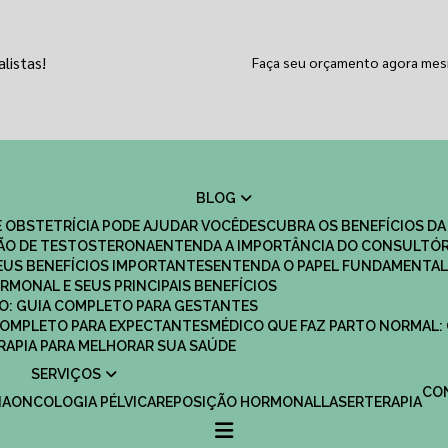
listas!
Faça seu orçamento agora me
BLOG
 OBSTETRÍCIA PODE AJUDAR VOCÊ
DESCUBRA OS BENEFÍCIOS DA
ÇÃO DE TESTOSTERONA
ENTENDA A IMPORTÂNCIA DO CONSULTÓR
EUS BENEFÍCIOS IMPORTANTES
ENTENDA O PAPEL FUNDAMENTAL
RMONAL E SEUS PRINCIPAIS BENEFÍCIOS
SCO: GUIA COMPLETO PARA GESTANTES
 COMPLETO PARA EXPECTANTES
MÉDICO QUE FAZ PARTO NORMAL:
TERAPIA PARA MELHORAR SUA SAÚDE
SERVIÇOS
C
IA
ONCOLOGIA PÉLVICA
REPOSIÇÃO HORMONAL
LASERTERAPIA