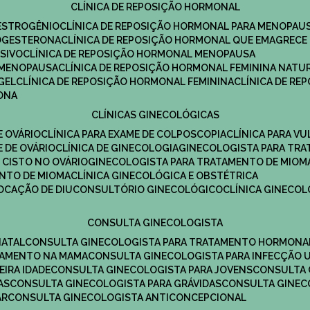
CLÍNICA DE REPOSIÇÃO HORMONAL
 ESTROGÊNIO
CLÍNICA DE REPOSIÇÃO HORMONAL PARA MENOPAU
ROGESTERONA
CLÍNICA DE REPOSIÇÃO HORMONAL QUE EMAGRECE
ESIVO
CLÍNICA DE REPOSIÇÃO HORMONAL MENOPAUSA
A MENOPAUSA
CLÍNICA DE REPOSIÇÃO HORMONAL FEMININA NATU
GEL
CLÍNICA DE REPOSIÇÃO HORMONAL FEMININA
CLÍNICA DE R
RONA
CLÍNICAS GINECOLÓGICAS
E OVÁRIO
CLÍNICA PARA EXAME DE COLPOSCOPIA
CLÍNICA PARA V
E DE OVÁRIO
CLÍNICA DE GINECOLOGIA
GINECOLOGISTA PARA TR
 CISTO NO OVÁRIO
GINECOLOGISTA PARA TRATAMENTO DE MIOM
ENTO DE MIOMA
CLÍNICA GINECOLÓGICA E OBSTÉTRICA
LOCAÇÃO DE DIU
CONSULTÓRIO GINECOLÓGICO
CLÍNICA GINECO
CONSULTA GINECOLOGISTA
NATAL
CONSULTA GINECOLOGISTA PARA TRATAMENTO HORMONA
TAMENTO NA MAMA
CONSULTA GINECOLOGISTA PARA INFECÇÃO U
EIRA IDADE
CONSULTA GINECOLOGISTA PARA JOVENS
CONSULTA
AS
CONSULTA GINECOLOGISTA PARA GRÁVIDAS
CONSULTA GINEC
AR
CONSULTA GINECOLOGISTA ANTICONCEPCIONAL