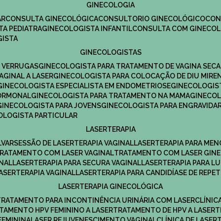
GINECOLOGIA
R​
CONSULTA GINECOLÓGICA​
CONSULTORIO GINECOLÓGICO​
CO
TA PEDIATRA​
GINECOLOGISTA INFANTIL​
CONSULTA COM GINECOL
GISTA
GINECOLOGISTAS
E VERRUGAS
GINECOLOGISTA PARA TRATAMENTO DE VAGINA SECA
AGINAL A LASER
GINECOLOGISTA PARA COLOCAÇÃO DE DIU MIRE
GINECOLOGISTA ESPECIALISTA EM ENDOMETRIOSE
GINECOLOGI
HORMONAL
GINECOLOGISTA PARA TRATAMENTO NA MAMA
GINECO
GINECOLOGISTA PARA JOVENS
GINECOLOGISTA PARA ENGRAVIDA
COLOGISTA PARTICULAR
LASERTERAPIA
LVAR
SESSÃO DE LASERTERAPIA​ VAGINAL
LASERTERAPIA PARA ME
TRATAMENTO COM LASER VAGINAL
TRATAMENTO COM LASER GIN
INAL
LASERTERAPIA PARA SECURA VAGINAL​
LASERTERAPIA PARA L
LASERTERAPIA VAGINAL​
LASERTERAPIA PARA CANDIDÍASE DE REPE
LASERTERAPIA GINECOLÓGICA
TRATAMENTO PARA INCONTINÊNCIA URINÁRIA COM LASER
CLÍNI
ATAMENTO HPV FEMININO A LASER
TRATAMENTO DE HPV A LASER
FEMININA
LASER REJUVENESCIMENTO VAGINAL
CLÍNICA DE LASER