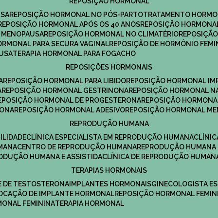
REPOSIÇÃO HORMONAL
USA
REPOSIÇÃO HORMONAL NO PÓS-PARTO
TRATAMENTO HORMO
REPOSIÇÃO HORMONAL APÓS OS 40 ANOS
REPOSIÇÃO HORMONAL
A MENOPAUSA
REPOSIÇÃO HORMONAL NO CLIMATÉRIO
REPOSIÇÃ
HORMONAL PARA SECURA VAGINAL
REPOSIÇÃO DE HORMÔNIO FEMI
AUSA
TERAPIA HORMONAL PARA FOGACHO
REPOSIÇÕES HORMONAIS
A
REPOSIÇÃO HORMONAL PARA LIBIDO
REPOSIÇÃO HORMONAL IM
A
REPOSIÇÃO HORMONAL GESTRINONA
REPOSIÇÃO HORMONAL N
REPOSIÇÃO HORMONAL DE PROGESTERONA
REPOSIÇÃO HORMONA
RONA
REPOSIÇÃO HORMONAL ADESIVO
REPOSIÇÃO HORMONAL M
REPRODUÇÃO HUMANA
ILIDADE
CLÍNICA ESPECIALISTA EM REPRODUÇÃO HUMANA
CLÍNI
MANA
CENTRO DE REPRODUÇÃO HUMANA
REPRODUÇÃO HUMANA 
RODUÇÃO HUMANA E ASSISTIDA
CLÍNICA DE REPRODUÇÃO HUMAN
TERAPIAS HORMONAIS
E DE TESTOSTERONA
IMPLANTES HORMONAIS
GINECOLOGISTA E
OLOCAÇÃO DE IMPLANTE HORMONAL
REPOSIÇÃO HORMONAL FEMIN
RMONAL FEMININA
TERAPIA HORMONAL