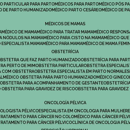
CO PARTICULAR PARA PARTO
MÉDICOS PARA PARTO
MÉDICO PÓS P
CO DE PARTO HUMANIZADO
MÉDICO PARTO CESÁREO
MÉDICO DE P
MÉDICOS DE MAMAS
A
MÉDICO DE MAMA
MÉDICO PARA TRATAR MAMA
MÉDICO RESPONS
ARA NÓDULOS NA MAMA
MÉDICO PARA CISTO NA MAMA
MÉDICO QU
O ESPECIALISTA MAMA
MÉDICO PARA MAMA
MÉDICO DE MAMA FEMI
OBSTETRÍCIA
OBSTETRA QUE FAZ PARTO HUMANIZADO
OBSTETRÍCIA PARA PAR
TRA PERTO DE MIM
OBSTETRA PARTICULAR
OBSTETRA ESPECIALI
A COM OBSTETRA
OBSTETRA ESPECIALISTA EM PARTO NORMAL
E
AL
MÉDICO OBSTETRA PARA PARTO HUMANIZADO
MÉDICO GINEC
OBSTETRA PARA ACOMPANHAMENTO DE GESTANTE
OBSTETRÍCI
O OBSTETRA PARA GRAVIDEZ DE RISCO
OBSTETRA PARA GRAVIDEZ
ONCOLOGÍA PÉLVICA
COLOGISTA PÉLVICO
ESPECIALISTA EM ONCOLOGIA PARA MULHER
TRATAMENTO PARA CÂNCER NO COLO
MÉDICO PARA CÂNCER PÉLV
TRATAMENTO PARA CÂNCER PÉLVICO
CLÍNICA DE ONCOLOGIA PÉL