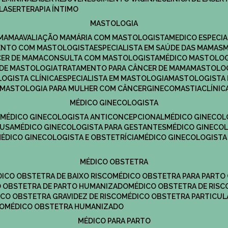
LASERTERAPIA ÍNTIMO
MASTOLOGIA
 MAMA
AVALIAÇÃO MAMÁRIA COM MASTOLOGISTA
MEDICO ESPECI
ENTO COM MASTOLOGISTA
ESPECIALISTA EM SAÚDE DAS MAMAS
CER DE MAMA
CONSULTA COM MASTOLOGISTA
MÉDICO MASTOLO
A DE MASTOLOGIA
TRATAMENTO PARA CÂNCER DE MAMA
MASTOLO
LOGISTA CLÍNICA
ESPECIALISTA EM MASTOLOGIA
MASTOLOGISTA
MASTOLOGIA PARA MULHER COM CÂNCER
GINECOMASTIA
CLÍNI
MÉDICO GINECOLOGISTA
A
MÉDICO GINECOLOGISTA ANTICONCEPCIONAL
MÉDICO GINECOL
AUSA
MÉDICO GINECOLOGISTA PARA GESTANTES
MÉDICO GINECO
MÉDICO GINECOLOGISTA E OBSTETRÍCIA
MÉDICO GINECOLOGISTA
MÉDICO OBSTETRA
ÉDICO OBSTETRA DE BAIXO RISCO
MÉDICO OBSTETRA PARA PARTO
CO OBSTETRA DE PARTO HUMANIZADO
MÉDICO OBSTETRA DE RISC
DICO OBSTETRA GRAVIDEZ DE RISCO
MÉDICO OBSTETRA PARTICUL
DO
MÉDICO OBSTETRA HUMANIZADO
MÉDICO PARA PARTO