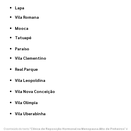
Lapa
Vila Romana
Mooca
Tatuapé
Paraíso
Vila Clementino
Real Parque
Vila Leopoldina
Vila Nova Conceição
Vila Olímpia
Vila Uberabinha
O conteúdo do texto "
Clínica de Reposição Hormonal na Menopausa Alto de Pinheiros
" é