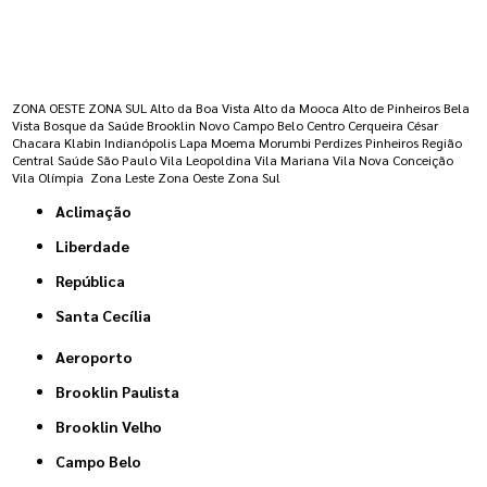
Regiões onde a atende :
ZONA OESTE
ZONA SUL
Alto da Boa Vista
Alto da Mooca
Alto de Pinheiros
Bela
Vista
Bosque da Saúde
Brooklin Novo
Campo Belo
Centro
Cerqueira César
Chacara Klabin
Indianópolis
Lapa
Moema
Morumbi
Perdizes
Pinheiros
Região
Central
Saúde
São Paulo
Vila Leopoldina
Vila Mariana
Vila Nova Conceição
Vila Olímpia
Zona Leste
Zona Oeste
Zona Sul
Aclimação
Liberdade
República
Santa Cecília
Aeroporto
Brooklin Paulista
Brooklin Velho
Campo Belo