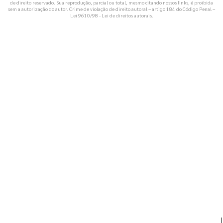
de direito reservado. Sua reprodução, parcial ou total, mesmo citando nossos links, é proibida
sem a autorização do autor. Crime de violação de direito autoral – artigo 184 do Código Penal –
Lei 9610/98 - Lei de direitos autorais
.