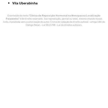
Vila Uberabinha
O conteúdo do texto "
Clínica de Reposição Hormonal na Menopausa Localização
Pacaembu
" é de direito reservado. Sua reprodução, parcial ou total, mesmo citando nossos
links, é proibida sem a autorização do autor. Crime de violação de direito autoral – artigo 184 do
Código Penal –
Lei 9610/98 - Lei de direitos autorais
.