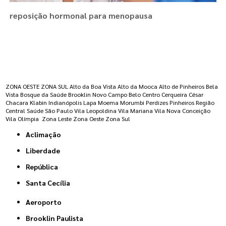
reposição hormonal para menopausa
Regiões onde a atende :
ZONA OESTE
ZONA SUL
Alto da Boa Vista
Alto da Mooca
Alto de Pinheiros
Bela
Vista
Bosque da Saúde
Brooklin Novo
Campo Belo
Centro
Cerqueira César
Chacara Klabin
Indianópolis
Lapa
Moema
Morumbi
Perdizes
Pinheiros
Região
Central
Saúde
São Paulo
Vila Leopoldina
Vila Mariana
Vila Nova Conceição
Vila Olímpia
Zona Leste
Zona Oeste
Zona Sul
Aclimação
Liberdade
República
Santa Cecília
Aeroporto
Brooklin Paulista