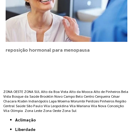
reposição hormonal para menopausa
Regiões onde a atende :
ZONA OESTE
ZONA SUL
Alto da Boa Vista
Alto da Mooca
Alto de Pinheiros
Bela
Vista
Bosque da Saúde
Brooklin Novo
Campo Belo
Centro
Cerqueira César
Chacara Klabin
Indianópolis
Lapa
Moema
Morumbi
Perdizes
Pinheiros
Região
Central
Saúde
São Paulo
Vila Leopoldina
Vila Mariana
Vila Nova Conceição
Vila Olímpia
Zona Leste
Zona Oeste
Zona Sul
Aclimação
Liberdade