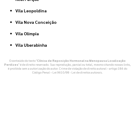
Vila Leopoldina
Vila Nova Conceição
Vila Olímpia
Vila Uberabinha
O conteúdo do texto "
Clínica de Reposição Hormonal na Menopausa Localização
Perdizes
" é de direito reservado. Sua reprodução, parcial ou total, mesmo citando nossos links,
é proibida sem a autorização do autor. Crime de violação de direito autoral – artigo 184 do
Código Penal –
Lei 9610/98 - Lei de direitos autorais
.