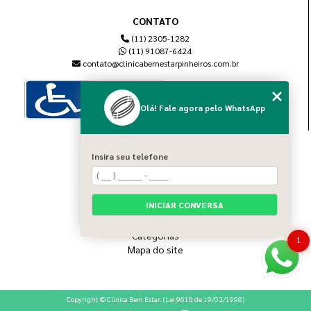
CONTATO
(11) 2305-1282
(11) 91087-6424
contato@clinicabemestarpinheiros.com.br
Olá! Fale agora pelo WhatsApp
MENU
Insira seu telefone
Home
Sobre nós
Blog
INICIAR CONVERSA
Serviços
Contato
Categorias
1
Mapa do site
Copyright © Clínica Bem Estar. (Lei 9610 de 19/02/1998)