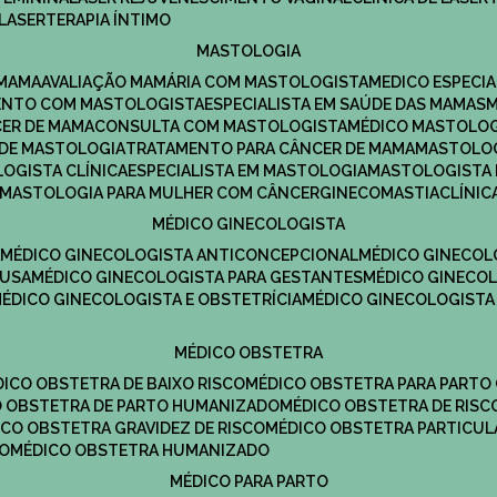
LASERTERAPIA ÍNTIMO
MASTOLOGIA
 MAMA
AVALIAÇÃO MAMÁRIA COM MASTOLOGISTA
MEDICO ESPECI
ENTO COM MASTOLOGISTA
ESPECIALISTA EM SAÚDE DAS MAMAS
CER DE MAMA
CONSULTA COM MASTOLOGISTA
MÉDICO MASTOLO
A DE MASTOLOGIA
TRATAMENTO PARA CÂNCER DE MAMA
MASTOLO
LOGISTA CLÍNICA
ESPECIALISTA EM MASTOLOGIA
MASTOLOGISTA
MASTOLOGIA PARA MULHER COM CÂNCER
GINECOMASTIA
CLÍNI
MÉDICO GINECOLOGISTA
A
MÉDICO GINECOLOGISTA ANTICONCEPCIONAL
MÉDICO GINECOL
AUSA
MÉDICO GINECOLOGISTA PARA GESTANTES
MÉDICO GINECO
MÉDICO GINECOLOGISTA E OBSTETRÍCIA
MÉDICO GINECOLOGISTA
MÉDICO OBSTETRA
ÉDICO OBSTETRA DE BAIXO RISCO
MÉDICO OBSTETRA PARA PARTO
CO OBSTETRA DE PARTO HUMANIZADO
MÉDICO OBSTETRA DE RISC
DICO OBSTETRA GRAVIDEZ DE RISCO
MÉDICO OBSTETRA PARTICUL
DO
MÉDICO OBSTETRA HUMANIZADO
MÉDICO PARA PARTO