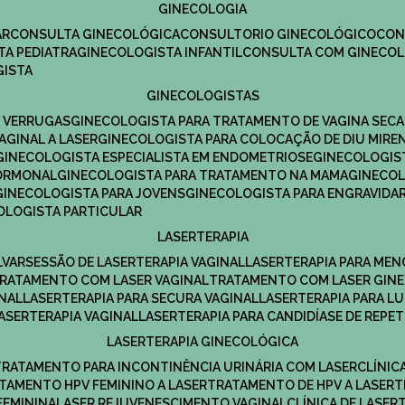
GINECOLOGIA
R​
CONSULTA GINECOLÓGICA​
CONSULTORIO GINECOLÓGICO​
CO
TA PEDIATRA​
GINECOLOGISTA INFANTIL​
CONSULTA COM GINECOL
GISTA
GINECOLOGISTAS
E VERRUGAS
GINECOLOGISTA PARA TRATAMENTO DE VAGINA SECA
AGINAL A LASER
GINECOLOGISTA PARA COLOCAÇÃO DE DIU MIRE
GINECOLOGISTA ESPECIALISTA EM ENDOMETRIOSE
GINECOLOGI
HORMONAL
GINECOLOGISTA PARA TRATAMENTO NA MAMA
GINECO
GINECOLOGISTA PARA JOVENS
GINECOLOGISTA PARA ENGRAVIDA
COLOGISTA PARTICULAR
LASERTERAPIA
LVAR
SESSÃO DE LASERTERAPIA​ VAGINAL
LASERTERAPIA PARA ME
TRATAMENTO COM LASER VAGINAL
TRATAMENTO COM LASER GIN
INAL
LASERTERAPIA PARA SECURA VAGINAL​
LASERTERAPIA PARA L
LASERTERAPIA VAGINAL​
LASERTERAPIA PARA CANDIDÍASE DE REPE
LASERTERAPIA GINECOLÓGICA
TRATAMENTO PARA INCONTINÊNCIA URINÁRIA COM LASER
CLÍNI
ATAMENTO HPV FEMININO A LASER
TRATAMENTO DE HPV A LASER
FEMININA
LASER REJUVENESCIMENTO VAGINAL
CLÍNICA DE LASER