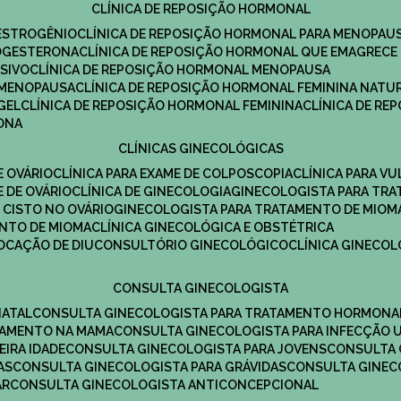
CLÍNICA DE REPOSIÇÃO HORMONAL
 ESTROGÊNIO
CLÍNICA DE REPOSIÇÃO HORMONAL PARA MENOPAU
ROGESTERONA
CLÍNICA DE REPOSIÇÃO HORMONAL QUE EMAGRECE
ESIVO
CLÍNICA DE REPOSIÇÃO HORMONAL MENOPAUSA
A MENOPAUSA
CLÍNICA DE REPOSIÇÃO HORMONAL FEMININA NATU
GEL
CLÍNICA DE REPOSIÇÃO HORMONAL FEMININA
CLÍNICA DE R
RONA
CLÍNICAS GINECOLÓGICAS
E OVÁRIO
CLÍNICA PARA EXAME DE COLPOSCOPIA
CLÍNICA PARA V
E DE OVÁRIO
CLÍNICA DE GINECOLOGIA
GINECOLOGISTA PARA TR
 CISTO NO OVÁRIO
GINECOLOGISTA PARA TRATAMENTO DE MIOM
ENTO DE MIOMA
CLÍNICA GINECOLÓGICA E OBSTÉTRICA
LOCAÇÃO DE DIU
CONSULTÓRIO GINECOLÓGICO
CLÍNICA GINECO
CONSULTA GINECOLOGISTA
NATAL
CONSULTA GINECOLOGISTA PARA TRATAMENTO HORMONA
TAMENTO NA MAMA
CONSULTA GINECOLOGISTA PARA INFECÇÃO U
EIRA IDADE
CONSULTA GINECOLOGISTA PARA JOVENS
CONSULTA
AS
CONSULTA GINECOLOGISTA PARA GRÁVIDAS
CONSULTA GINEC
AR
CONSULTA GINECOLOGISTA ANTICONCEPCIONAL