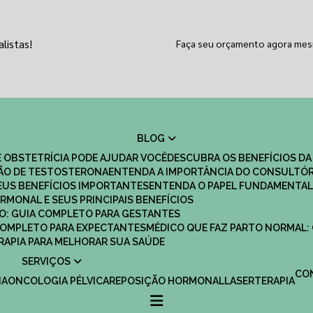
listas!
Faça seu orçamento agora me
BLOG
 OBSTETRÍCIA PODE AJUDAR VOCÊ
DESCUBRA OS BENEFÍCIOS DA
ÇÃO DE TESTOSTERONA
ENTENDA A IMPORTÂNCIA DO CONSULTÓR
EUS BENEFÍCIOS IMPORTANTES
ENTENDA O PAPEL FUNDAMENTAL
RMONAL E SEUS PRINCIPAIS BENEFÍCIOS
SCO: GUIA COMPLETO PARA GESTANTES
 COMPLETO PARA EXPECTANTES
MÉDICO QUE FAZ PARTO NORMAL:
TERAPIA PARA MELHORAR SUA SAÚDE
SERVIÇOS
C
IA
ONCOLOGIA PÉLVICA
REPOSIÇÃO HORMONAL
LASERTERAPIA