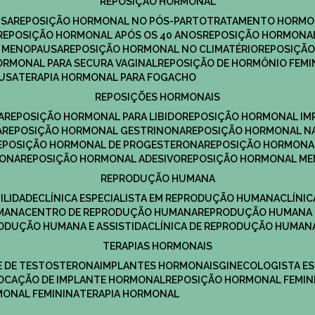
REPOSIÇÃO HORMONAL
USA
REPOSIÇÃO HORMONAL NO PÓS-PARTO
TRATAMENTO HORMO
REPOSIÇÃO HORMONAL APÓS OS 40 ANOS
REPOSIÇÃO HORMONAL
A MENOPAUSA
REPOSIÇÃO HORMONAL NO CLIMATÉRIO
REPOSIÇÃ
HORMONAL PARA SECURA VAGINAL
REPOSIÇÃO DE HORMÔNIO FEMI
AUSA
TERAPIA HORMONAL PARA FOGACHO
REPOSIÇÕES HORMONAIS
A
REPOSIÇÃO HORMONAL PARA LIBIDO
REPOSIÇÃO HORMONAL IM
A
REPOSIÇÃO HORMONAL GESTRINONA
REPOSIÇÃO HORMONAL N
REPOSIÇÃO HORMONAL DE PROGESTERONA
REPOSIÇÃO HORMONA
RONA
REPOSIÇÃO HORMONAL ADESIVO
REPOSIÇÃO HORMONAL M
REPRODUÇÃO HUMANA
ILIDADE
CLÍNICA ESPECIALISTA EM REPRODUÇÃO HUMANA
CLÍNI
MANA
CENTRO DE REPRODUÇÃO HUMANA
REPRODUÇÃO HUMANA 
RODUÇÃO HUMANA E ASSISTIDA
CLÍNICA DE REPRODUÇÃO HUMAN
TERAPIAS HORMONAIS
E DE TESTOSTERONA
IMPLANTES HORMONAIS
GINECOLOGISTA E
OLOCAÇÃO DE IMPLANTE HORMONAL
REPOSIÇÃO HORMONAL FEMIN
RMONAL FEMININA
TERAPIA HORMONAL