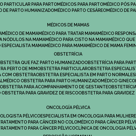
CO PARTICULAR PARA PARTO
MÉDICOS PARA PARTO
MÉDICO PÓS P
CO DE PARTO HUMANIZADO
MÉDICO PARTO CESÁREO
MÉDICO DE P
MÉDICOS DE MAMAS
A
MÉDICO DE MAMA
MÉDICO PARA TRATAR MAMA
MÉDICO RESPONS
ARA NÓDULOS NA MAMA
MÉDICO PARA CISTO NA MAMA
MÉDICO QU
O ESPECIALISTA MAMA
MÉDICO PARA MAMA
MÉDICO DE MAMA FEMI
OBSTETRÍCIA
OBSTETRA QUE FAZ PARTO HUMANIZADO
OBSTETRÍCIA PARA PAR
TRA PERTO DE MIM
OBSTETRA PARTICULAR
OBSTETRA ESPECIALI
A COM OBSTETRA
OBSTETRA ESPECIALISTA EM PARTO NORMAL
E
AL
MÉDICO OBSTETRA PARA PARTO HUMANIZADO
MÉDICO GINEC
OBSTETRA PARA ACOMPANHAMENTO DE GESTANTE
OBSTETRÍCI
O OBSTETRA PARA GRAVIDEZ DE RISCO
OBSTETRA PARA GRAVIDEZ
ONCOLOGÍA PÉLVICA
COLOGISTA PÉLVICO
ESPECIALISTA EM ONCOLOGIA PARA MULHER
TRATAMENTO PARA CÂNCER NO COLO
MÉDICO PARA CÂNCER PÉLV
TRATAMENTO PARA CÂNCER PÉLVICO
CLÍNICA DE ONCOLOGIA PÉL