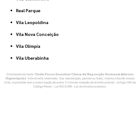
Real Parque
Vila Leopoldina
Vila Nova Conceição
Vila Olímpia
Vila Uberabinha
O conteúdo do texto "
Onde Posso Encontrar Clínica de Reposição Hormonal Adesivo
Higienópolis
" é de direito reservado. Sua reprodução, parcial ou total, mesmo citando nossos
links, é proibida sem a autorização do autor. Crime de violação de direito autoral – artigo 184 do
Código Penal –
Lei 9610/98 - Lei de direitos autorais
.