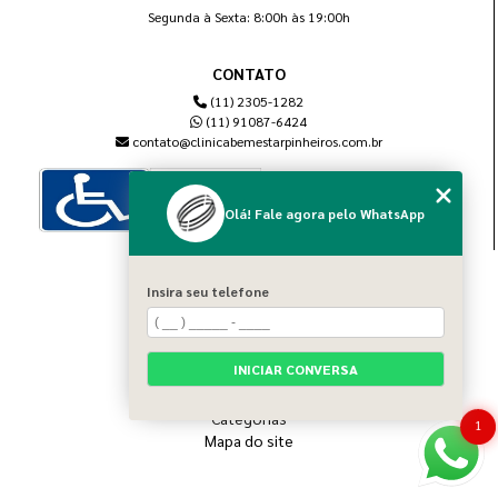
Segunda à Sexta: 8:00h às 19:00h
CONTATO
(11) 2305-1282
(11) 91087-6424
contato@clinicabemestarpinheiros.com.br
Olá! Fale agora pelo WhatsApp
MENU
Insira seu telefone
Home
Sobre nós
Blog
INICIAR CONVERSA
Serviços
Contato
Categorias
1
Mapa do site