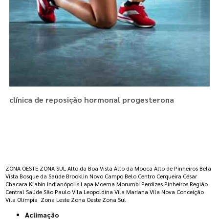
clínica de reposição hormonal progesterona
Regiões onde a atende :
ZONA OESTE
ZONA SUL
Alto da Boa Vista
Alto da Mooca
Alto de Pinheiros
Bela
Vista
Bosque da Saúde
Brooklin Novo
Campo Belo
Centro
Cerqueira César
Chacara Klabin
Indianópolis
Lapa
Moema
Morumbi
Perdizes
Pinheiros
Região
Central
Saúde
São Paulo
Vila Leopoldina
Vila Mariana
Vila Nova Conceição
Vila Olímpia
Zona Leste
Zona Oeste
Zona Sul
Aclimação