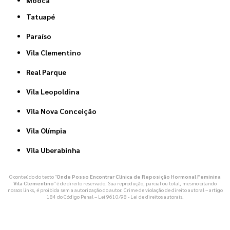
Mooca
Tatuapé
Paraíso
Vila Clementino
Real Parque
Vila Leopoldina
Vila Nova Conceição
Vila Olímpia
Vila Uberabinha
O conteúdo do texto "
Onde Posso Encontrar Clínica de Reposição Hormonal Feminina
Vila Clementino
" é de direito reservado. Sua reprodução, parcial ou total, mesmo citando
nossos links, é proibida sem a autorização do autor. Crime de violação de direito autoral – artigo
184 do Código Penal –
Lei 9610/98 - Lei de direitos autorais
.