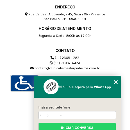
ENDEREÇO
Rua Cardeal Arcoverde, 745, Sala 706 - Pinheiros
São Paulo - SP - 05407-001
HORÁRIO DE ATENDIMENTO
Segunda à Sexta: 8:00h às 19:00h
CONTATO
(11) 2305-1282
(11) 91087-6424
contato@clinicabemestarpinheiros.com.br
Olá! Fale agora pelo WhatsApp
MENU
Insira seu telefone
Home
Sobre nós
Blog
INICIAR CONVERSA
Serviços