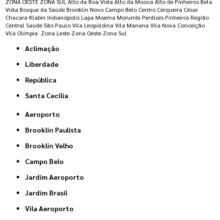
ZONA OESTE
ZONA SUL
Alto da Boa Vista
Alto da Mooca
Alto de Pinheiros
Bela
Vista
Bosque da Saúde
Brooklin Novo
Campo Belo
Centro
Cerqueira César
Chacara Klabin
Indianópolis
Lapa
Moema
Morumbi
Perdizes
Pinheiros
Região
Central
Saúde
São Paulo
Vila Leopoldina
Vila Mariana
Vila Nova Conceição
Vila Olímpia
Zona Leste
Zona Oeste
Zona Sul
Aclimação
Liberdade
República
Santa Cecília
Aeroporto
Brooklin Paulista
Brooklin Velho
Campo Belo
Jardim Aeroporto
Jardim Brasil
Vila Aeroporto