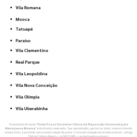
Vila Romana
Mooca
Tatuapé
Paraíso
Vila Clementino
Real Parque
Vila Leopoldina
Vila Nova Conceição
Vila Olímpia
Vila Uberabinha
O conteúdo do texto "
Onde Posso Encontrar Clínica de Reposição Hormonal para
Menopausa Moema
" é de direito reservado. Sua reprodução, parcial ou total, mesmo citando
nossos links, é proibida sem a autorização do autor. Crime de violação de direito autoral – artigo
184 do Código Penal –
Lei 9610/98 - Lei de direitos autorais
.