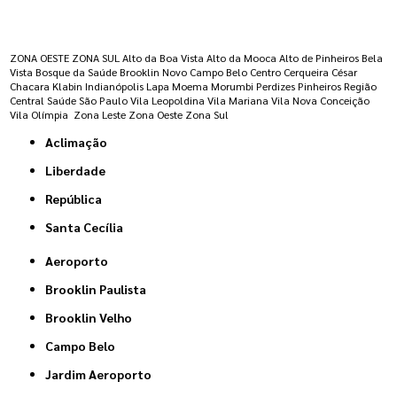
Regiões onde a atende :
ZONA OESTE
ZONA SUL
Alto da Boa Vista
Alto da Mooca
Alto de Pinheiros
Bela
Vista
Bosque da Saúde
Brooklin Novo
Campo Belo
Centro
Cerqueira César
Chacara Klabin
Indianópolis
Lapa
Moema
Morumbi
Perdizes
Pinheiros
Região
Central
Saúde
São Paulo
Vila Leopoldina
Vila Mariana
Vila Nova Conceição
Vila Olímpia
Zona Leste
Zona Oeste
Zona Sul
Aclimação
Liberdade
República
Santa Cecília
Aeroporto
Brooklin Paulista
Brooklin Velho
Campo Belo
Jardim Aeroporto