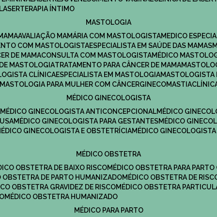
LASERTERAPIA ÍNTIMO
MASTOLOGIA
 MAMA
AVALIAÇÃO MAMÁRIA COM MASTOLOGISTA
MEDICO ESPECI
ENTO COM MASTOLOGISTA
ESPECIALISTA EM SAÚDE DAS MAMAS
CER DE MAMA
CONSULTA COM MASTOLOGISTA
MÉDICO MASTOLO
A DE MASTOLOGIA
TRATAMENTO PARA CÂNCER DE MAMA
MASTOLO
LOGISTA CLÍNICA
ESPECIALISTA EM MASTOLOGIA
MASTOLOGISTA
MASTOLOGIA PARA MULHER COM CÂNCER
GINECOMASTIA
CLÍNI
MÉDICO GINECOLOGISTA
A
MÉDICO GINECOLOGISTA ANTICONCEPCIONAL
MÉDICO GINECOL
AUSA
MÉDICO GINECOLOGISTA PARA GESTANTES
MÉDICO GINECO
MÉDICO GINECOLOGISTA E OBSTETRÍCIA
MÉDICO GINECOLOGISTA
MÉDICO OBSTETRA
ÉDICO OBSTETRA DE BAIXO RISCO
MÉDICO OBSTETRA PARA PARTO
CO OBSTETRA DE PARTO HUMANIZADO
MÉDICO OBSTETRA DE RISC
DICO OBSTETRA GRAVIDEZ DE RISCO
MÉDICO OBSTETRA PARTICUL
DO
MÉDICO OBSTETRA HUMANIZADO
MÉDICO PARA PARTO