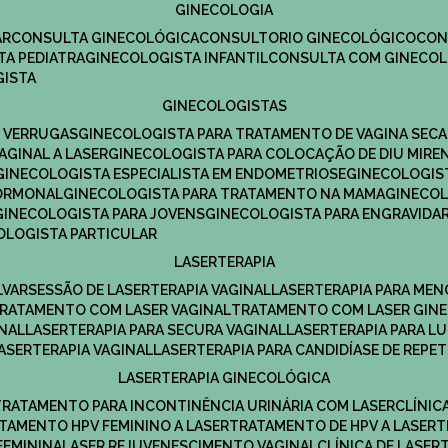
GINECOLOGIA
R​
CONSULTA GINECOLÓGICA​
CONSULTORIO GINECOLÓGICO​
CO
TA PEDIATRA​
GINECOLOGISTA INFANTIL​
CONSULTA COM GINECOL
GISTA
GINECOLOGISTAS
E VERRUGAS
GINECOLOGISTA PARA TRATAMENTO DE VAGINA SECA
AGINAL A LASER
GINECOLOGISTA PARA COLOCAÇÃO DE DIU MIRE
GINECOLOGISTA ESPECIALISTA EM ENDOMETRIOSE
GINECOLOGI
HORMONAL
GINECOLOGISTA PARA TRATAMENTO NA MAMA
GINECO
GINECOLOGISTA PARA JOVENS
GINECOLOGISTA PARA ENGRAVIDA
COLOGISTA PARTICULAR
LASERTERAPIA
LVAR
SESSÃO DE LASERTERAPIA​ VAGINAL
LASERTERAPIA PARA ME
TRATAMENTO COM LASER VAGINAL
TRATAMENTO COM LASER GIN
INAL
LASERTERAPIA PARA SECURA VAGINAL​
LASERTERAPIA PARA L
LASERTERAPIA VAGINAL​
LASERTERAPIA PARA CANDIDÍASE DE REPE
LASERTERAPIA GINECOLÓGICA
TRATAMENTO PARA INCONTINÊNCIA URINÁRIA COM LASER
CLÍNI
ATAMENTO HPV FEMININO A LASER
TRATAMENTO DE HPV A LASER
FEMININA
LASER REJUVENESCIMENTO VAGINAL
CLÍNICA DE LASER