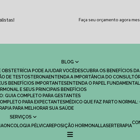
listas!
Faça seu orçamento agora me
BLOG
 OBSTETRÍCIA PODE AJUDAR VOCÊ
DESCUBRA OS BENEFÍCIOS DA
ÇÃO DE TESTOSTERONA
ENTENDA A IMPORTÂNCIA DO CONSULTÓR
EUS BENEFÍCIOS IMPORTANTES
ENTENDA O PAPEL FUNDAMENTAL
RMONAL E SEUS PRINCIPAIS BENEFÍCIOS
SCO: GUIA COMPLETO PARA GESTANTES
 COMPLETO PARA EXPECTANTES
MÉDICO QUE FAZ PARTO NORMAL:
TERAPIA PARA MELHORAR SUA SAÚDE
SERVIÇOS
C
IA
ONCOLOGIA PÉLVICA
REPOSIÇÃO HORMONAL
LASERTERAPIA