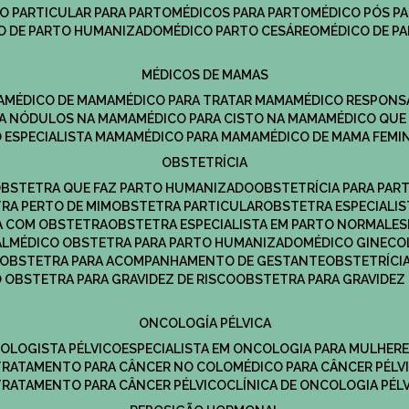
CO PARTICULAR PARA PARTO
MÉDICOS PARA PARTO
MÉDICO PÓS P
CO DE PARTO HUMANIZADO
MÉDICO PARTO CESÁREO
MÉDICO DE P
MÉDICOS DE MAMAS
A
MÉDICO DE MAMA
MÉDICO PARA TRATAR MAMA
MÉDICO RESPONS
ARA NÓDULOS NA MAMA
MÉDICO PARA CISTO NA MAMA
MÉDICO QU
O ESPECIALISTA MAMA
MÉDICO PARA MAMA
MÉDICO DE MAMA FEMI
OBSTETRÍCIA
OBSTETRA QUE FAZ PARTO HUMANIZADO
OBSTETRÍCIA PARA PAR
TRA PERTO DE MIM
OBSTETRA PARTICULAR
OBSTETRA ESPECIALI
A COM OBSTETRA
OBSTETRA ESPECIALISTA EM PARTO NORMAL
E
AL
MÉDICO OBSTETRA PARA PARTO HUMANIZADO
MÉDICO GINEC
OBSTETRA PARA ACOMPANHAMENTO DE GESTANTE
OBSTETRÍCI
O OBSTETRA PARA GRAVIDEZ DE RISCO
OBSTETRA PARA GRAVIDEZ
ONCOLOGÍA PÉLVICA
COLOGISTA PÉLVICO
ESPECIALISTA EM ONCOLOGIA PARA MULHER
TRATAMENTO PARA CÂNCER NO COLO
MÉDICO PARA CÂNCER PÉLV
TRATAMENTO PARA CÂNCER PÉLVICO
CLÍNICA DE ONCOLOGIA PÉL