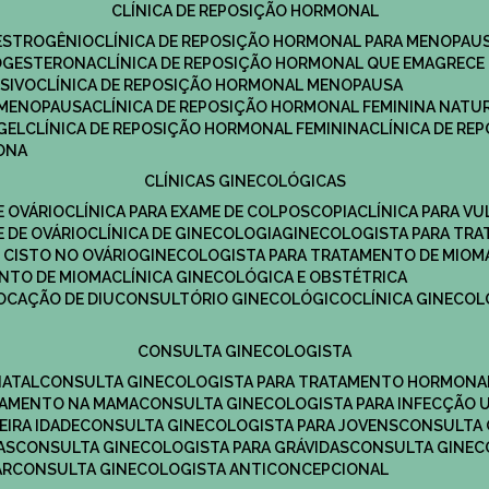
CLÍNICA DE REPOSIÇÃO HORMONAL
 ESTROGÊNIO
CLÍNICA DE REPOSIÇÃO HORMONAL PARA MENOPAU
ROGESTERONA
CLÍNICA DE REPOSIÇÃO HORMONAL QUE EMAGRECE
ESIVO
CLÍNICA DE REPOSIÇÃO HORMONAL MENOPAUSA
A MENOPAUSA
CLÍNICA DE REPOSIÇÃO HORMONAL FEMININA NATU
GEL
CLÍNICA DE REPOSIÇÃO HORMONAL FEMININA
CLÍNICA DE R
RONA
CLÍNICAS GINECOLÓGICAS
E OVÁRIO
CLÍNICA PARA EXAME DE COLPOSCOPIA
CLÍNICA PARA V
E DE OVÁRIO
CLÍNICA DE GINECOLOGIA
GINECOLOGISTA PARA TR
 CISTO NO OVÁRIO
GINECOLOGISTA PARA TRATAMENTO DE MIOM
ENTO DE MIOMA
CLÍNICA GINECOLÓGICA E OBSTÉTRICA
LOCAÇÃO DE DIU
CONSULTÓRIO GINECOLÓGICO
CLÍNICA GINECO
CONSULTA GINECOLOGISTA
NATAL
CONSULTA GINECOLOGISTA PARA TRATAMENTO HORMONA
TAMENTO NA MAMA
CONSULTA GINECOLOGISTA PARA INFECÇÃO U
EIRA IDADE
CONSULTA GINECOLOGISTA PARA JOVENS
CONSULTA
AS
CONSULTA GINECOLOGISTA PARA GRÁVIDAS
CONSULTA GINEC
AR
CONSULTA GINECOLOGISTA ANTICONCEPCIONAL