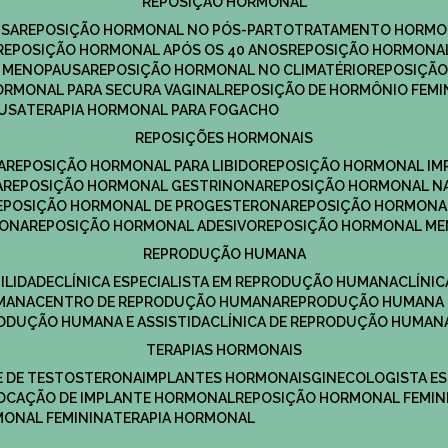
REPOSIÇÃO HORMONAL
USA
REPOSIÇÃO HORMONAL NO PÓS-PARTO
TRATAMENTO HORMO
REPOSIÇÃO HORMONAL APÓS OS 40 ANOS
REPOSIÇÃO HORMONAL
A MENOPAUSA
REPOSIÇÃO HORMONAL NO CLIMATÉRIO
REPOSIÇÃ
HORMONAL PARA SECURA VAGINAL
REPOSIÇÃO DE HORMÔNIO FEMI
AUSA
TERAPIA HORMONAL PARA FOGACHO
REPOSIÇÕES HORMONAIS
A
REPOSIÇÃO HORMONAL PARA LIBIDO
REPOSIÇÃO HORMONAL IM
A
REPOSIÇÃO HORMONAL GESTRINONA
REPOSIÇÃO HORMONAL N
REPOSIÇÃO HORMONAL DE PROGESTERONA
REPOSIÇÃO HORMONA
RONA
REPOSIÇÃO HORMONAL ADESIVO
REPOSIÇÃO HORMONAL M
REPRODUÇÃO HUMANA
ILIDADE
CLÍNICA ESPECIALISTA EM REPRODUÇÃO HUMANA
CLÍNI
MANA
CENTRO DE REPRODUÇÃO HUMANA
REPRODUÇÃO HUMANA 
RODUÇÃO HUMANA E ASSISTIDA
CLÍNICA DE REPRODUÇÃO HUMAN
TERAPIAS HORMONAIS
E DE TESTOSTERONA
IMPLANTES HORMONAIS
GINECOLOGISTA E
OLOCAÇÃO DE IMPLANTE HORMONAL
REPOSIÇÃO HORMONAL FEMIN
RMONAL FEMININA
TERAPIA HORMONAL