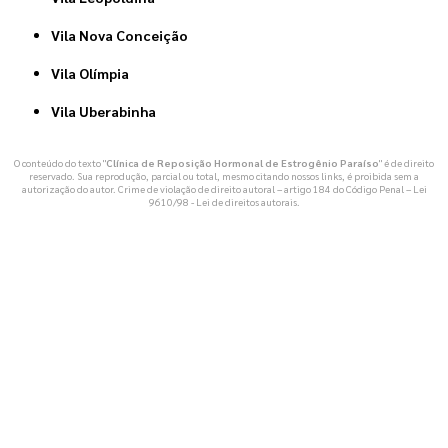
Vila Nova Conceição
Vila Olímpia
Vila Uberabinha
O conteúdo do texto "
Clínica de Reposição Hormonal de Estrogênio Paraíso
" é de direito
reservado. Sua reprodução, parcial ou total, mesmo citando nossos links, é proibida sem a
autorização do autor. Crime de violação de direito autoral – artigo 184 do Código Penal –
Lei
9610/98 - Lei de direitos autorais
.