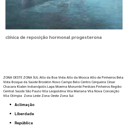
clínica de reposição hormonal progesterona
Regiões onde a atende :
ZONA OESTE
ZONA SUL
Alto da Boa Vista
Alto da Mooca
Alto de Pinheiros
Bela
Vista
Bosque da Saúde
Brooklin Novo
Campo Belo
Centro
Cerqueira César
Chacara Klabin
Indianópolis
Lapa
Moema
Morumbi
Perdizes
Pinheiros
Região
Central
Saúde
São Paulo
Vila Leopoldina
Vila Mariana
Vila Nova Conceição
Vila Olímpia
Zona Leste
Zona Oeste
Zona Sul
Aclimação
Liberdade
República