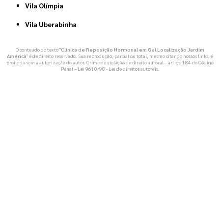
Vila Olímpia
Vila Uberabinha
O conteúdo do texto "
Clínica de Reposição Hormonal em Gel Localização Jardim
América
" é de direito reservado. Sua reprodução, parcial ou total, mesmo citando nossos links, é
proibida sem a autorização do autor. Crime de violação de direito autoral – artigo 184 do Código
Penal –
Lei 9610/98 - Lei de direitos autorais
.