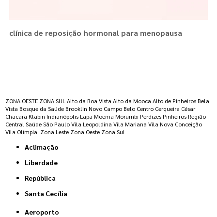
clínica de reposição hormonal para menopausa
Regiões onde a atende :
ZONA OESTE
ZONA SUL
Alto da Boa Vista
Alto da Mooca
Alto de Pinheiros
Bela
Vista
Bosque da Saúde
Brooklin Novo
Campo Belo
Centro
Cerqueira César
Chacara Klabin
Indianópolis
Lapa
Moema
Morumbi
Perdizes
Pinheiros
Região
Central
Saúde
São Paulo
Vila Leopoldina
Vila Mariana
Vila Nova Conceição
Vila Olímpia
Zona Leste
Zona Oeste
Zona Sul
Aclimação
Liberdade
República
Santa Cecília
Aeroporto