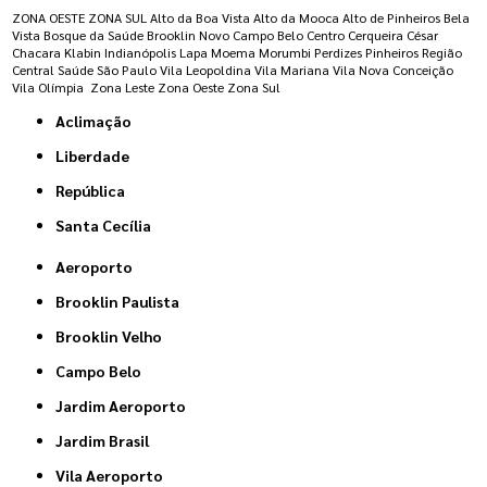
ZONA OESTE
ZONA SUL
Alto da Boa Vista
Alto da Mooca
Alto de Pinheiros
Bela
Vista
Bosque da Saúde
Brooklin Novo
Campo Belo
Centro
Cerqueira César
Chacara Klabin
Indianópolis
Lapa
Moema
Morumbi
Perdizes
Pinheiros
Região
Central
Saúde
São Paulo
Vila Leopoldina
Vila Mariana
Vila Nova Conceição
Vila Olímpia
Zona Leste
Zona Oeste
Zona Sul
Aclimação
Liberdade
República
Santa Cecília
Aeroporto
Brooklin Paulista
Brooklin Velho
Campo Belo
Jardim Aeroporto
Jardim Brasil
Vila Aeroporto