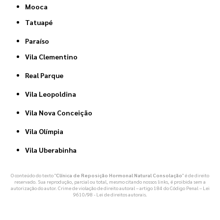
Mooca
Tatuapé
Paraíso
Vila Clementino
Real Parque
Vila Leopoldina
Vila Nova Conceição
Vila Olímpia
Vila Uberabinha
O conteúdo do texto "
Clínica de Reposição Hormonal Natural Consolação
" é de direito
reservado. Sua reprodução, parcial ou total, mesmo citando nossos links, é proibida sem a
autorização do autor. Crime de violação de direito autoral – artigo 184 do Código Penal –
Lei
9610/98 - Lei de direitos autorais
.