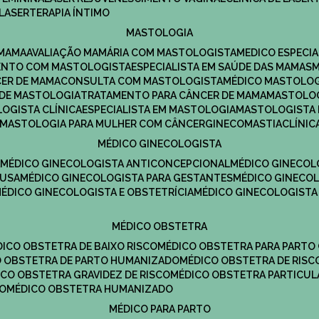
LASERTERAPIA ÍNTIMO
MASTOLOGIA
 MAMA
AVALIAÇÃO MAMÁRIA COM MASTOLOGISTA
MEDICO ESPECI
ENTO COM MASTOLOGISTA
ESPECIALISTA EM SAÚDE DAS MAMAS
CER DE MAMA
CONSULTA COM MASTOLOGISTA
MÉDICO MASTOLO
A DE MASTOLOGIA
TRATAMENTO PARA CÂNCER DE MAMA
MASTOLO
LOGISTA CLÍNICA
ESPECIALISTA EM MASTOLOGIA
MASTOLOGISTA
MASTOLOGIA PARA MULHER COM CÂNCER
GINECOMASTIA
CLÍNI
MÉDICO GINECOLOGISTA
A
MÉDICO GINECOLOGISTA ANTICONCEPCIONAL
MÉDICO GINECOL
AUSA
MÉDICO GINECOLOGISTA PARA GESTANTES
MÉDICO GINECO
MÉDICO GINECOLOGISTA E OBSTETRÍCIA
MÉDICO GINECOLOGISTA
MÉDICO OBSTETRA
ÉDICO OBSTETRA DE BAIXO RISCO
MÉDICO OBSTETRA PARA PARTO
CO OBSTETRA DE PARTO HUMANIZADO
MÉDICO OBSTETRA DE RISC
DICO OBSTETRA GRAVIDEZ DE RISCO
MÉDICO OBSTETRA PARTICUL
DO
MÉDICO OBSTETRA HUMANIZADO
MÉDICO PARA PARTO