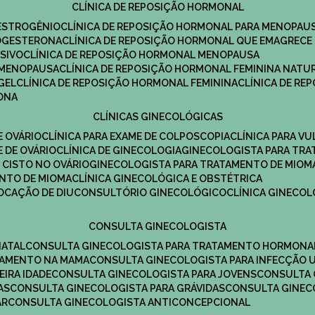
CLÍNICA DE REPOSIÇÃO HORMONAL
 ESTROGÊNIO
CLÍNICA DE REPOSIÇÃO HORMONAL PARA MENOPAU
ROGESTERONA
CLÍNICA DE REPOSIÇÃO HORMONAL QUE EMAGRECE
ESIVO
CLÍNICA DE REPOSIÇÃO HORMONAL MENOPAUSA
A MENOPAUSA
CLÍNICA DE REPOSIÇÃO HORMONAL FEMININA NATU
GEL
CLÍNICA DE REPOSIÇÃO HORMONAL FEMININA
CLÍNICA DE R
RONA
CLÍNICAS GINECOLÓGICAS
E OVÁRIO
CLÍNICA PARA EXAME DE COLPOSCOPIA
CLÍNICA PARA V
E DE OVÁRIO
CLÍNICA DE GINECOLOGIA
GINECOLOGISTA PARA TR
 CISTO NO OVÁRIO
GINECOLOGISTA PARA TRATAMENTO DE MIOM
ENTO DE MIOMA
CLÍNICA GINECOLÓGICA E OBSTÉTRICA
LOCAÇÃO DE DIU
CONSULTÓRIO GINECOLÓGICO
CLÍNICA GINECO
CONSULTA GINECOLOGISTA
NATAL
CONSULTA GINECOLOGISTA PARA TRATAMENTO HORMONA
TAMENTO NA MAMA
CONSULTA GINECOLOGISTA PARA INFECÇÃO U
EIRA IDADE
CONSULTA GINECOLOGISTA PARA JOVENS
CONSULTA
AS
CONSULTA GINECOLOGISTA PARA GRÁVIDAS
CONSULTA GINEC
AR
CONSULTA GINECOLOGISTA ANTICONCEPCIONAL