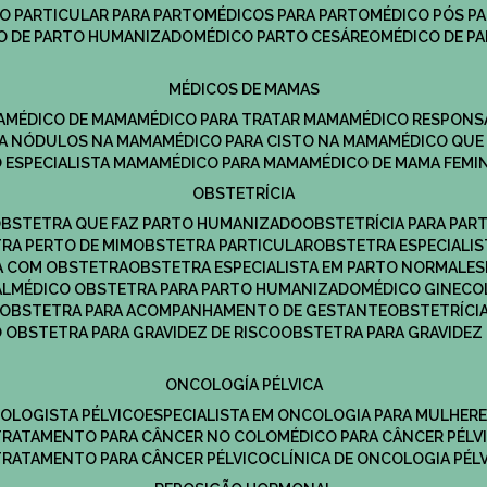
CO PARTICULAR PARA PARTO
MÉDICOS PARA PARTO
MÉDICO PÓS P
CO DE PARTO HUMANIZADO
MÉDICO PARTO CESÁREO
MÉDICO DE P
MÉDICOS DE MAMAS
A
MÉDICO DE MAMA
MÉDICO PARA TRATAR MAMA
MÉDICO RESPONS
ARA NÓDULOS NA MAMA
MÉDICO PARA CISTO NA MAMA
MÉDICO QU
O ESPECIALISTA MAMA
MÉDICO PARA MAMA
MÉDICO DE MAMA FEMI
OBSTETRÍCIA
OBSTETRA QUE FAZ PARTO HUMANIZADO
OBSTETRÍCIA PARA PAR
TRA PERTO DE MIM
OBSTETRA PARTICULAR
OBSTETRA ESPECIALI
A COM OBSTETRA
OBSTETRA ESPECIALISTA EM PARTO NORMAL
E
AL
MÉDICO OBSTETRA PARA PARTO HUMANIZADO
MÉDICO GINEC
OBSTETRA PARA ACOMPANHAMENTO DE GESTANTE
OBSTETRÍCI
O OBSTETRA PARA GRAVIDEZ DE RISCO
OBSTETRA PARA GRAVIDEZ
ONCOLOGÍA PÉLVICA
COLOGISTA PÉLVICO
ESPECIALISTA EM ONCOLOGIA PARA MULHER
TRATAMENTO PARA CÂNCER NO COLO
MÉDICO PARA CÂNCER PÉLV
TRATAMENTO PARA CÂNCER PÉLVICO
CLÍNICA DE ONCOLOGIA PÉL