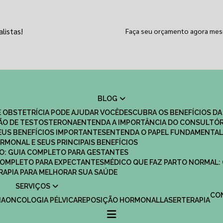
listas!
Faça seu orçamento agora me
BLOG
 OBSTETRÍCIA PODE AJUDAR VOCÊ
DESCUBRA OS BENEFÍCIOS DA
ÇÃO DE TESTOSTERONA
ENTENDA A IMPORTÂNCIA DO CONSULTÓR
EUS BENEFÍCIOS IMPORTANTES
ENTENDA O PAPEL FUNDAMENTAL
RMONAL E SEUS PRINCIPAIS BENEFÍCIOS
SCO: GUIA COMPLETO PARA GESTANTES
 COMPLETO PARA EXPECTANTES
MÉDICO QUE FAZ PARTO NORMAL:
TERAPIA PARA MELHORAR SUA SAÚDE
SERVIÇOS
C
IA
ONCOLOGIA PÉLVICA
REPOSIÇÃO HORMONAL
LASERTERAPIA