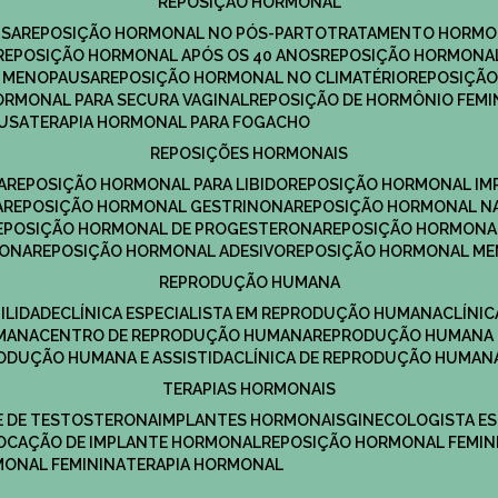
REPOSIÇÃO HORMONAL
USA
REPOSIÇÃO HORMONAL NO PÓS-PARTO
TRATAMENTO HORMO
REPOSIÇÃO HORMONAL APÓS OS 40 ANOS
REPOSIÇÃO HORMONAL
A MENOPAUSA
REPOSIÇÃO HORMONAL NO CLIMATÉRIO
REPOSIÇÃ
HORMONAL PARA SECURA VAGINAL
REPOSIÇÃO DE HORMÔNIO FEMI
AUSA
TERAPIA HORMONAL PARA FOGACHO
REPOSIÇÕES HORMONAIS
A
REPOSIÇÃO HORMONAL PARA LIBIDO
REPOSIÇÃO HORMONAL IM
A
REPOSIÇÃO HORMONAL GESTRINONA
REPOSIÇÃO HORMONAL N
REPOSIÇÃO HORMONAL DE PROGESTERONA
REPOSIÇÃO HORMONA
RONA
REPOSIÇÃO HORMONAL ADESIVO
REPOSIÇÃO HORMONAL M
REPRODUÇÃO HUMANA
ILIDADE
CLÍNICA ESPECIALISTA EM REPRODUÇÃO HUMANA
CLÍNI
MANA
CENTRO DE REPRODUÇÃO HUMANA
REPRODUÇÃO HUMANA 
RODUÇÃO HUMANA E ASSISTIDA
CLÍNICA DE REPRODUÇÃO HUMAN
TERAPIAS HORMONAIS
E DE TESTOSTERONA
IMPLANTES HORMONAIS
GINECOLOGISTA E
OLOCAÇÃO DE IMPLANTE HORMONAL
REPOSIÇÃO HORMONAL FEMIN
RMONAL FEMININA
TERAPIA HORMONAL