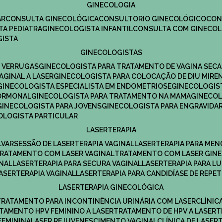
GINECOLOGIA
R​
CONSULTA GINECOLÓGICA​
CONSULTORIO GINECOLÓGICO​
CO
TA PEDIATRA​
GINECOLOGISTA INFANTIL​
CONSULTA COM GINECOL
GISTA
GINECOLOGISTAS
E VERRUGAS
GINECOLOGISTA PARA TRATAMENTO DE VAGINA SECA
AGINAL A LASER
GINECOLOGISTA PARA COLOCAÇÃO DE DIU MIRE
GINECOLOGISTA ESPECIALISTA EM ENDOMETRIOSE
GINECOLOGI
HORMONAL
GINECOLOGISTA PARA TRATAMENTO NA MAMA
GINECO
GINECOLOGISTA PARA JOVENS
GINECOLOGISTA PARA ENGRAVIDA
COLOGISTA PARTICULAR
LASERTERAPIA
LVAR
SESSÃO DE LASERTERAPIA​ VAGINAL
LASERTERAPIA PARA ME
TRATAMENTO COM LASER VAGINAL
TRATAMENTO COM LASER GIN
INAL
LASERTERAPIA PARA SECURA VAGINAL​
LASERTERAPIA PARA L
LASERTERAPIA VAGINAL​
LASERTERAPIA PARA CANDIDÍASE DE REPE
LASERTERAPIA GINECOLÓGICA
TRATAMENTO PARA INCONTINÊNCIA URINÁRIA COM LASER
CLÍNI
ATAMENTO HPV FEMININO A LASER
TRATAMENTO DE HPV A LASER
FEMININA
LASER REJUVENESCIMENTO VAGINAL
CLÍNICA DE LASER