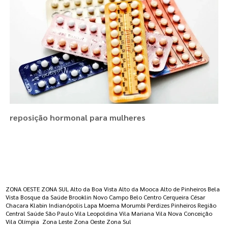
reposição hormonal para mulheres
Regiões onde a atende :
ZONA OESTE
ZONA SUL
Alto da Boa Vista
Alto da Mooca
Alto de Pinheiros
Bela
Vista
Bosque da Saúde
Brooklin Novo
Campo Belo
Centro
Cerqueira César
Chacara Klabin
Indianópolis
Lapa
Moema
Morumbi
Perdizes
Pinheiros
Região
Central
Saúde
São Paulo
Vila Leopoldina
Vila Mariana
Vila Nova Conceição
Vila Olímpia
Zona Leste
Zona Oeste
Zona Sul