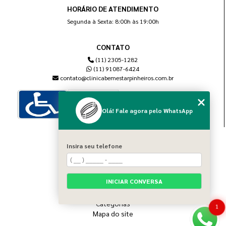
HORÁRIO DE ATENDIMENTO
Segunda à Sexta: 8:00h às 19:00h
CONTATO
(11) 2305-1282
(11) 91087-6424
contato@clinicabemestarpinheiros.com.br
Olá! Fale agora pelo WhatsApp
MENU
Insira seu telefone
Home
Sobre nós
Blog
INICIAR CONVERSA
Serviços
Contato
Categorias
1
Mapa do site