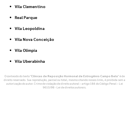
Vila Clementino
Real Parque
Vila Leopoldina
Vila Nova Conceição
Vila Olímpia
Vila Uberabinha
O conteúdo do texto "
Clínicas de Reposição Hormonal de Estrogênio Campo Belo
" é de
direito reservado. Sua reprodução, parcial ou total, mesmo citando nossos links, é proibida sem a
autorização do autor. Crime de violação de direito autoral – artigo 184 do Código Penal –
Lei
9610/98 - Lei de direitos autorais
.