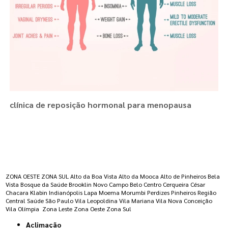
clínica de reposição hormonal para menopausa
Regiões onde a atende :
ZONA OESTE
ZONA SUL
Alto da Boa Vista
Alto da Mooca
Alto de Pinheiros
Bela
Vista
Bosque da Saúde
Brooklin Novo
Campo Belo
Centro
Cerqueira César
Chacara Klabin
Indianópolis
Lapa
Moema
Morumbi
Perdizes
Pinheiros
Região
Central
Saúde
São Paulo
Vila Leopoldina
Vila Mariana
Vila Nova Conceição
Vila Olímpia
Zona Leste
Zona Oeste
Zona Sul
Aclimação