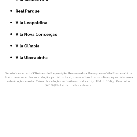
Real Parque
Vila Leopoldina
Vila Nova Conceição
Vila Olímpia
Vila Uberabinha
O conteúdo do texto "
Clínicas de Reposição Hormonal na Menopausa Vila Romana
" é de
direito reservado. Sua reprodução, parcial ou total, mesmo citando nossos links, é proibida sem a
autorização do autor. Crime de violação de direito autoral – artigo 184 do Código Penal –
Lei
9610/98 - Lei de direitos autorais
.