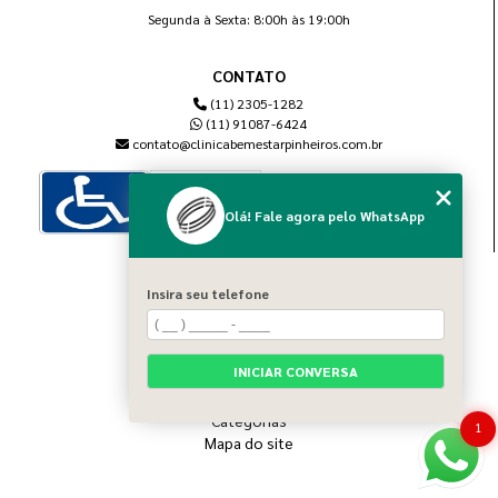
Segunda à Sexta: 8:00h às 19:00h
CONTATO
(11) 2305-1282
(11) 91087-6424
contato@clinicabemestarpinheiros.com.br
Olá! Fale agora pelo WhatsApp
MENU
Insira seu telefone
Home
Sobre nós
Blog
INICIAR CONVERSA
Serviços
Contato
Categorias
1
Mapa do site