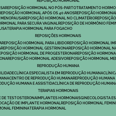
REPOSIÇÃO HORMONAL
USA
REPOSIÇÃO HORMONAL NO PÓS-PARTO
TRATAMENTO HORMO
REPOSIÇÃO HORMONAL APÓS OS 40 ANOS
REPOSIÇÃO HORMONAL
A MENOPAUSA
REPOSIÇÃO HORMONAL NO CLIMATÉRIO
REPOSIÇÃ
HORMONAL PARA SECURA VAGINAL
REPOSIÇÃO DE HORMÔNIO FEMI
AUSA
TERAPIA HORMONAL PARA FOGACHO
REPOSIÇÕES HORMONAIS
A
REPOSIÇÃO HORMONAL PARA LIBIDO
REPOSIÇÃO HORMONAL IM
A
REPOSIÇÃO HORMONAL GESTRINONA
REPOSIÇÃO HORMONAL N
REPOSIÇÃO HORMONAL DE PROGESTERONA
REPOSIÇÃO HORMONA
RONA
REPOSIÇÃO HORMONAL ADESIVO
REPOSIÇÃO HORMONAL M
REPRODUÇÃO HUMANA
ILIDADE
CLÍNICA ESPECIALISTA EM REPRODUÇÃO HUMANA
CLÍNI
MANA
CENTRO DE REPRODUÇÃO HUMANA
REPRODUÇÃO HUMANA 
RODUÇÃO HUMANA E ASSISTIDA
CLÍNICA DE REPRODUÇÃO HUMAN
TERAPIAS HORMONAIS
E DE TESTOSTERONA
IMPLANTES HORMONAIS
GINECOLOGISTA E
OLOCAÇÃO DE IMPLANTE HORMONAL
REPOSIÇÃO HORMONAL FEMIN
RMONAL FEMININA
TERAPIA HORMONAL