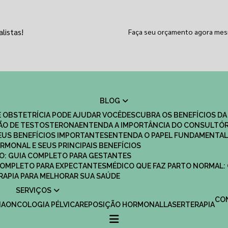
listas!
Faça seu orçamento agora me
BLOG
 OBSTETRÍCIA PODE AJUDAR VOCÊ
DESCUBRA OS BENEFÍCIOS DA
ÇÃO DE TESTOSTERONA
ENTENDA A IMPORTÂNCIA DO CONSULTÓR
EUS BENEFÍCIOS IMPORTANTES
ENTENDA O PAPEL FUNDAMENTAL
RMONAL E SEUS PRINCIPAIS BENEFÍCIOS
SCO: GUIA COMPLETO PARA GESTANTES
 COMPLETO PARA EXPECTANTES
MÉDICO QUE FAZ PARTO NORMAL:
TERAPIA PARA MELHORAR SUA SAÚDE
SERVIÇOS
C
IA
ONCOLOGIA PÉLVICA
REPOSIÇÃO HORMONAL
LASERTERAPIA