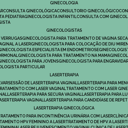
GINECOLOGIA
R​
CONSULTA GINECOLÓGICA​
CONSULTORIO GINECOLÓGICO​
CO
TA PEDIATRA​
GINECOLOGISTA INFANTIL​
CONSULTA COM GINECOL
GISTA
GINECOLOGISTAS
E VERRUGAS
GINECOLOGISTA PARA TRATAMENTO DE VAGINA SECA
AGINAL A LASER
GINECOLOGISTA PARA COLOCAÇÃO DE DIU MIRE
GINECOLOGISTA ESPECIALISTA EM ENDOMETRIOSE
GINECOLOGI
HORMONAL
GINECOLOGISTA PARA TRATAMENTO NA MAMA
GINECO
GINECOLOGISTA PARA JOVENS
GINECOLOGISTA PARA ENGRAVIDA
COLOGISTA PARTICULAR
LASERTERAPIA
LVAR
SESSÃO DE LASERTERAPIA​ VAGINAL
LASERTERAPIA PARA ME
TRATAMENTO COM LASER VAGINAL
TRATAMENTO COM LASER GIN
INAL
LASERTERAPIA PARA SECURA VAGINAL​
LASERTERAPIA PARA L
LASERTERAPIA VAGINAL​
LASERTERAPIA PARA CANDIDÍASE DE REPE
LASERTERAPIA GINECOLÓGICA
TRATAMENTO PARA INCONTINÊNCIA URINÁRIA COM LASER
CLÍNI
ATAMENTO HPV FEMININO A LASER
TRATAMENTO DE HPV A LASER
FEMININA
LASER REJUVENESCIMENTO VAGINAL
CLÍNICA DE LASER