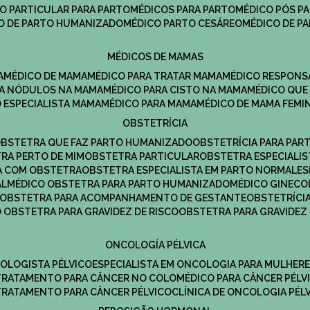
CO PARTICULAR PARA PARTO
MÉDICOS PARA PARTO
MÉDICO PÓS P
CO DE PARTO HUMANIZADO
MÉDICO PARTO CESÁREO
MÉDICO DE P
MÉDICOS DE MAMAS
A
MÉDICO DE MAMA
MÉDICO PARA TRATAR MAMA
MÉDICO RESPONS
ARA NÓDULOS NA MAMA
MÉDICO PARA CISTO NA MAMA
MÉDICO QU
O ESPECIALISTA MAMA
MÉDICO PARA MAMA
MÉDICO DE MAMA FEMI
OBSTETRÍCIA
OBSTETRA QUE FAZ PARTO HUMANIZADO
OBSTETRÍCIA PARA PAR
TRA PERTO DE MIM
OBSTETRA PARTICULAR
OBSTETRA ESPECIALI
A COM OBSTETRA
OBSTETRA ESPECIALISTA EM PARTO NORMAL
E
AL
MÉDICO OBSTETRA PARA PARTO HUMANIZADO
MÉDICO GINEC
OBSTETRA PARA ACOMPANHAMENTO DE GESTANTE
OBSTETRÍCI
O OBSTETRA PARA GRAVIDEZ DE RISCO
OBSTETRA PARA GRAVIDEZ
ONCOLOGÍA PÉLVICA
COLOGISTA PÉLVICO
ESPECIALISTA EM ONCOLOGIA PARA MULHER
TRATAMENTO PARA CÂNCER NO COLO
MÉDICO PARA CÂNCER PÉLV
TRATAMENTO PARA CÂNCER PÉLVICO
CLÍNICA DE ONCOLOGIA PÉL