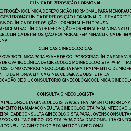
CLÍNICA DE REPOSIÇÃO HORMONAL
 ESTROGÊNIO
CLÍNICA DE REPOSIÇÃO HORMONAL PARA MENOPAU
ROGESTERONA
CLÍNICA DE REPOSIÇÃO HORMONAL QUE EMAGRECE
ESIVO
CLÍNICA DE REPOSIÇÃO HORMONAL MENOPAUSA
A MENOPAUSA
CLÍNICA DE REPOSIÇÃO HORMONAL FEMININA NATU
GEL
CLÍNICA DE REPOSIÇÃO HORMONAL FEMININA
CLÍNICA DE R
RONA
CLÍNICAS GINECOLÓGICAS
E OVÁRIO
CLÍNICA PARA EXAME DE COLPOSCOPIA
CLÍNICA PARA V
E DE OVÁRIO
CLÍNICA DE GINECOLOGIA
GINECOLOGISTA PARA TR
 CISTO NO OVÁRIO
GINECOLOGISTA PARA TRATAMENTO DE MIOM
ENTO DE MIOMA
CLÍNICA GINECOLÓGICA E OBSTÉTRICA
LOCAÇÃO DE DIU
CONSULTÓRIO GINECOLÓGICO
CLÍNICA GINECO
CONSULTA GINECOLOGISTA
NATAL
CONSULTA GINECOLOGISTA PARA TRATAMENTO HORMONA
TAMENTO NA MAMA
CONSULTA GINECOLOGISTA PARA INFECÇÃO U
EIRA IDADE
CONSULTA GINECOLOGISTA PARA JOVENS
CONSULTA
AS
CONSULTA GINECOLOGISTA PARA GRÁVIDAS
CONSULTA GINEC
AR
CONSULTA GINECOLOGISTA ANTICONCEPCIONAL