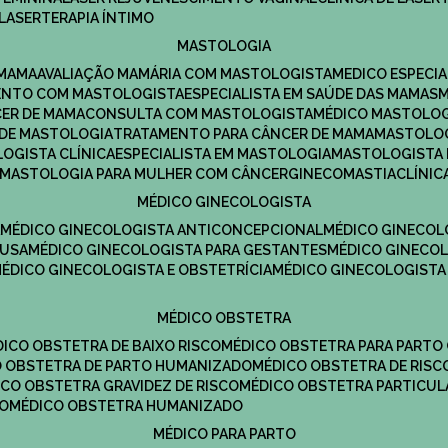
LASERTERAPIA ÍNTIMO
MASTOLOGIA
 MAMA
AVALIAÇÃO MAMÁRIA COM MASTOLOGISTA
MEDICO ESPECI
ENTO COM MASTOLOGISTA
ESPECIALISTA EM SAÚDE DAS MAMAS
CER DE MAMA
CONSULTA COM MASTOLOGISTA
MÉDICO MASTOLO
A DE MASTOLOGIA
TRATAMENTO PARA CÂNCER DE MAMA
MASTOLO
LOGISTA CLÍNICA
ESPECIALISTA EM MASTOLOGIA
MASTOLOGISTA
MASTOLOGIA PARA MULHER COM CÂNCER
GINECOMASTIA
CLÍNI
MÉDICO GINECOLOGISTA
A
MÉDICO GINECOLOGISTA ANTICONCEPCIONAL
MÉDICO GINECOL
AUSA
MÉDICO GINECOLOGISTA PARA GESTANTES
MÉDICO GINECO
MÉDICO GINECOLOGISTA E OBSTETRÍCIA
MÉDICO GINECOLOGISTA
MÉDICO OBSTETRA
ÉDICO OBSTETRA DE BAIXO RISCO
MÉDICO OBSTETRA PARA PARTO
CO OBSTETRA DE PARTO HUMANIZADO
MÉDICO OBSTETRA DE RISC
DICO OBSTETRA GRAVIDEZ DE RISCO
MÉDICO OBSTETRA PARTICUL
DO
MÉDICO OBSTETRA HUMANIZADO
MÉDICO PARA PARTO