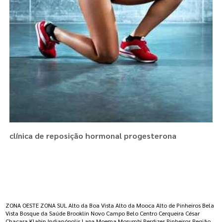
clínica de reposição hormonal progesterona
Regiões onde a atende :
ZONA OESTE
ZONA SUL
Alto da Boa Vista
Alto da Mooca
Alto de Pinheiros
Bela
Vista
Bosque da Saúde
Brooklin Novo
Campo Belo
Centro
Cerqueira César
Chacara Klabin
Indianópolis
Lapa
Moema
Morumbi
Perdizes
Pinheiros
Região