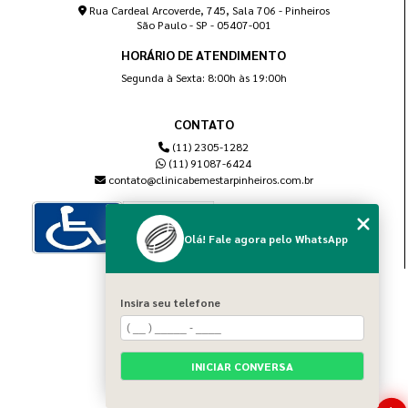
Rua Cardeal Arcoverde, 745, Sala 706 - Pinheiros
São Paulo - SP - 05407-001
HORÁRIO DE ATENDIMENTO
Segunda à Sexta: 8:00h às 19:00h
CONTATO
(11) 2305-1282
(11) 91087-6424
contato@clinicabemestarpinheiros.com.br
Olá! Fale agora pelo WhatsApp
MENU
Insira seu telefone
Home
Sobre nós
Blog
INICIAR CONVERSA
Serviços
Contato
Categorias