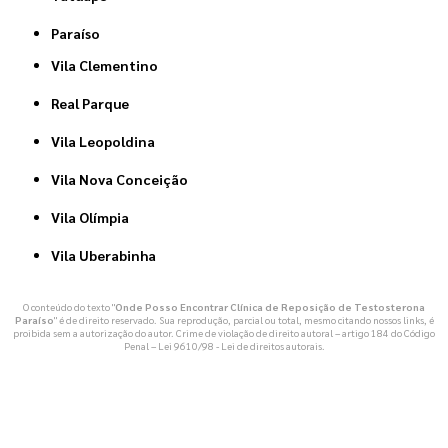
Paraíso
Vila Clementino
Real Parque
Vila Leopoldina
Vila Nova Conceição
Vila Olímpia
Vila Uberabinha
O conteúdo do texto "
Onde Posso Encontrar Clínica de Reposição de Testosterona
Paraíso
" é de direito reservado. Sua reprodução, parcial ou total, mesmo citando nossos links, é
proibida sem a autorização do autor. Crime de violação de direito autoral – artigo 184 do Código
Penal –
Lei 9610/98 - Lei de direitos autorais
.