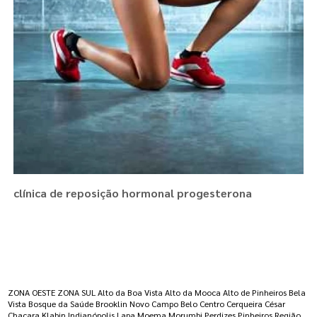
clínica de reposição hormonal progesterona
Regiões onde a atende :
ZONA OESTE
ZONA SUL
Alto da Boa Vista
Alto da Mooca
Alto de Pinheiros
Bela
Vista
Bosque da Saúde
Brooklin Novo
Campo Belo
Centro
Cerqueira César
Chacara Klabin
Indianópolis
Lapa
Moema
Morumbi
Perdizes
Pinheiros
Região