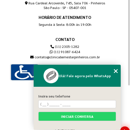
Rua Cardeal Arcoverde, 745, Sala 706 - Pinheiros
São Paulo - SP - 05407-001
HORÁRIO DE ATENDIMENTO
Segunda à Sexta: 8:00h às 19:00h
CONTATO
(11) 2305-1282
(11) 91087-6424
contato@clinicabemestarpinheiros.com.br
Olá! Fale agora pelo WhatsApp
MENU
Insira seu telefone
Home
Sobre nós
Blog
INICIAR CONVERSA
Serviços
Contato
Categorias