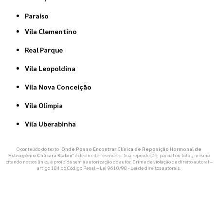
Paraíso
Vila Clementino
Real Parque
Vila Leopoldina
Vila Nova Conceição
Vila Olímpia
Vila Uberabinha
O conteúdo do texto "
Onde Posso Encontrar Clínica de Reposição Hormonal de
Estrogênio Chácara Klabin
" é de direito reservado. Sua reprodução, parcial ou total, mesmo
citando nossos links, é proibida sem a autorização do autor. Crime de violação de direito autoral –
artigo 184 do Código Penal –
Lei 9610/98 - Lei de direitos autorais
.