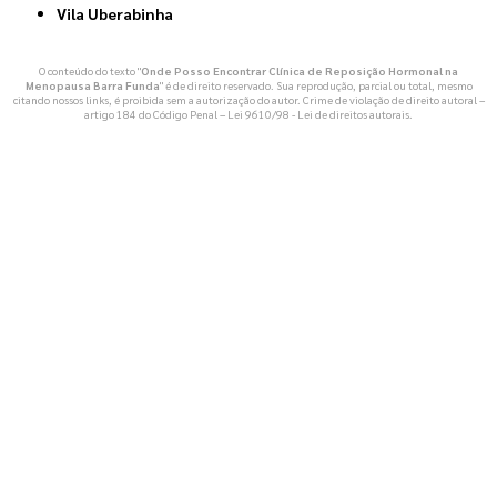
Vila Uberabinha
O conteúdo do texto "
Onde Posso Encontrar Clínica de Reposição Hormonal na
Menopausa Barra Funda
" é de direito reservado. Sua reprodução, parcial ou total, mesmo
citando nossos links, é proibida sem a autorização do autor. Crime de violação de direito autoral –
artigo 184 do Código Penal –
Lei 9610/98 - Lei de direitos autorais
.