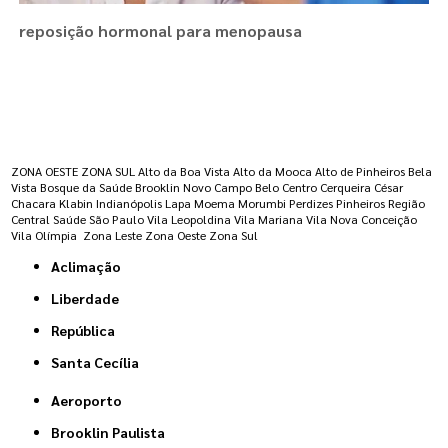
reposição hormonal para menopausa
Regiões onde a atende :
ZONA OESTE
ZONA SUL
Alto da Boa Vista
Alto da Mooca
Alto de Pinheiros
Bela
Vista
Bosque da Saúde
Brooklin Novo
Campo Belo
Centro
Cerqueira César
Chacara Klabin
Indianópolis
Lapa
Moema
Morumbi
Perdizes
Pinheiros
Região
Central
Saúde
São Paulo
Vila Leopoldina
Vila Mariana
Vila Nova Conceição
Vila Olímpia
Zona Leste
Zona Oeste
Zona Sul
Aclimação
Liberdade
República
Santa Cecília
Aeroporto
Brooklin Paulista