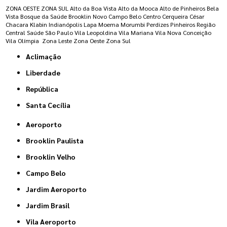
ZONA OESTE
ZONA SUL
Alto da Boa Vista
Alto da Mooca
Alto de Pinheiros
Bela
Vista
Bosque da Saúde
Brooklin Novo
Campo Belo
Centro
Cerqueira César
Chacara Klabin
Indianópolis
Lapa
Moema
Morumbi
Perdizes
Pinheiros
Região
Central
Saúde
São Paulo
Vila Leopoldina
Vila Mariana
Vila Nova Conceição
Vila Olímpia
Zona Leste
Zona Oeste
Zona Sul
Aclimação
Liberdade
República
Santa Cecília
Aeroporto
Brooklin Paulista
Brooklin Velho
Campo Belo
Jardim Aeroporto
Jardim Brasil
Vila Aeroporto