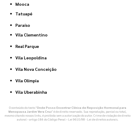
Mooca
Tatuapé
Paraíso
Vila Clementino
Real Parque
Vila Leopoldina
Vila Nova Conceição
Vila Olímpia
Vila Uberabinha
O conteúdo do texto "
Onde Posso Encontrar Clínica de Reposição Hormonal para
Menopausa Jardim Vera Cruz
" é de direito reservado. Sua reprodução, parcial ou total,
mesmo citando nossos links, é proibida sem a autorização do autor. Crime de violação de direito
autoral – artigo 184 do Código Penal –
Lei 9610/98 - Lei de direitos autorais
.