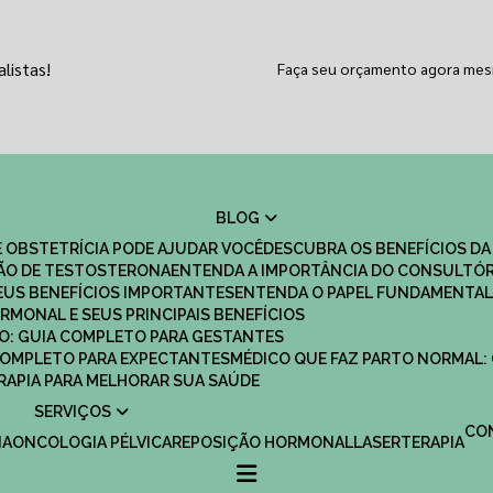
listas!
Faça seu orçamento agora me
BLOG
 OBSTETRÍCIA PODE AJUDAR VOCÊ
DESCUBRA OS BENEFÍCIOS DA
ÇÃO DE TESTOSTERONA
ENTENDA A IMPORTÂNCIA DO CONSULTÓR
EUS BENEFÍCIOS IMPORTANTES
ENTENDA O PAPEL FUNDAMENTAL
RMONAL E SEUS PRINCIPAIS BENEFÍCIOS
SCO: GUIA COMPLETO PARA GESTANTES
 COMPLETO PARA EXPECTANTES
MÉDICO QUE FAZ PARTO NORMAL:
TERAPIA PARA MELHORAR SUA SAÚDE
SERVIÇOS
C
IA
ONCOLOGIA PÉLVICA
REPOSIÇÃO HORMONAL
LASERTERAPIA