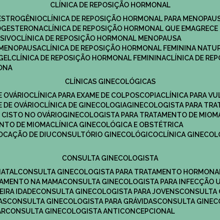
CLÍNICA DE REPOSIÇÃO HORMONAL
 ESTROGÊNIO
CLÍNICA DE REPOSIÇÃO HORMONAL PARA MENOPAU
ROGESTERONA
CLÍNICA DE REPOSIÇÃO HORMONAL QUE EMAGRECE
ESIVO
CLÍNICA DE REPOSIÇÃO HORMONAL MENOPAUSA
A MENOPAUSA
CLÍNICA DE REPOSIÇÃO HORMONAL FEMININA NATU
GEL
CLÍNICA DE REPOSIÇÃO HORMONAL FEMININA
CLÍNICA DE R
RONA
CLÍNICAS GINECOLÓGICAS
E OVÁRIO
CLÍNICA PARA EXAME DE COLPOSCOPIA
CLÍNICA PARA V
E DE OVÁRIO
CLÍNICA DE GINECOLOGIA
GINECOLOGISTA PARA TR
 CISTO NO OVÁRIO
GINECOLOGISTA PARA TRATAMENTO DE MIOM
ENTO DE MIOMA
CLÍNICA GINECOLÓGICA E OBSTÉTRICA
LOCAÇÃO DE DIU
CONSULTÓRIO GINECOLÓGICO
CLÍNICA GINECO
CONSULTA GINECOLOGISTA
NATAL
CONSULTA GINECOLOGISTA PARA TRATAMENTO HORMONA
TAMENTO NA MAMA
CONSULTA GINECOLOGISTA PARA INFECÇÃO U
EIRA IDADE
CONSULTA GINECOLOGISTA PARA JOVENS
CONSULTA
AS
CONSULTA GINECOLOGISTA PARA GRÁVIDAS
CONSULTA GINEC
AR
CONSULTA GINECOLOGISTA ANTICONCEPCIONAL