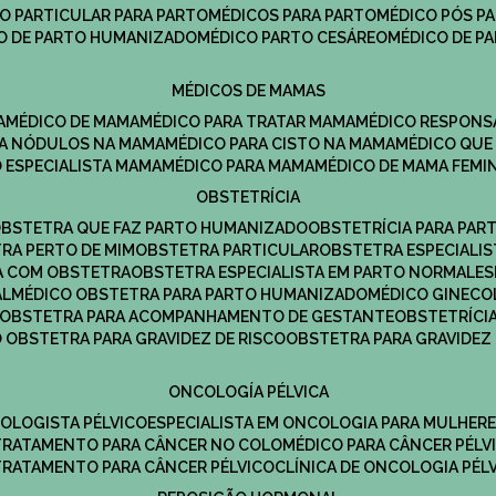
CO PARTICULAR PARA PARTO
MÉDICOS PARA PARTO
MÉDICO PÓS P
CO DE PARTO HUMANIZADO
MÉDICO PARTO CESÁREO
MÉDICO DE P
MÉDICOS DE MAMAS
A
MÉDICO DE MAMA
MÉDICO PARA TRATAR MAMA
MÉDICO RESPONS
ARA NÓDULOS NA MAMA
MÉDICO PARA CISTO NA MAMA
MÉDICO QU
O ESPECIALISTA MAMA
MÉDICO PARA MAMA
MÉDICO DE MAMA FEMI
OBSTETRÍCIA
OBSTETRA QUE FAZ PARTO HUMANIZADO
OBSTETRÍCIA PARA PAR
TRA PERTO DE MIM
OBSTETRA PARTICULAR
OBSTETRA ESPECIALI
A COM OBSTETRA
OBSTETRA ESPECIALISTA EM PARTO NORMAL
E
AL
MÉDICO OBSTETRA PARA PARTO HUMANIZADO
MÉDICO GINEC
OBSTETRA PARA ACOMPANHAMENTO DE GESTANTE
OBSTETRÍCI
O OBSTETRA PARA GRAVIDEZ DE RISCO
OBSTETRA PARA GRAVIDEZ
ONCOLOGÍA PÉLVICA
COLOGISTA PÉLVICO
ESPECIALISTA EM ONCOLOGIA PARA MULHER
TRATAMENTO PARA CÂNCER NO COLO
MÉDICO PARA CÂNCER PÉLV
TRATAMENTO PARA CÂNCER PÉLVICO
CLÍNICA DE ONCOLOGIA PÉL