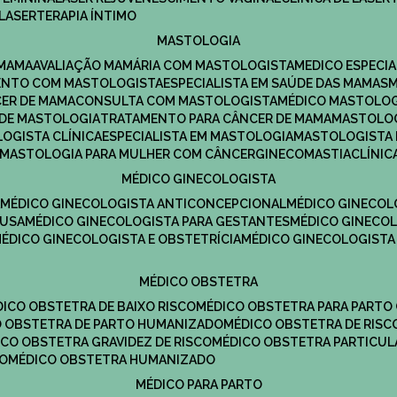
LASERTERAPIA ÍNTIMO
MASTOLOGIA
 MAMA
AVALIAÇÃO MAMÁRIA COM MASTOLOGISTA
MEDICO ESPECI
ENTO COM MASTOLOGISTA
ESPECIALISTA EM SAÚDE DAS MAMAS
CER DE MAMA
CONSULTA COM MASTOLOGISTA
MÉDICO MASTOLO
A DE MASTOLOGIA
TRATAMENTO PARA CÂNCER DE MAMA
MASTOLO
LOGISTA CLÍNICA
ESPECIALISTA EM MASTOLOGIA
MASTOLOGISTA
MASTOLOGIA PARA MULHER COM CÂNCER
GINECOMASTIA
CLÍNI
MÉDICO GINECOLOGISTA
A
MÉDICO GINECOLOGISTA ANTICONCEPCIONAL
MÉDICO GINECOL
AUSA
MÉDICO GINECOLOGISTA PARA GESTANTES
MÉDICO GINECO
MÉDICO GINECOLOGISTA E OBSTETRÍCIA
MÉDICO GINECOLOGISTA
MÉDICO OBSTETRA
ÉDICO OBSTETRA DE BAIXO RISCO
MÉDICO OBSTETRA PARA PARTO
CO OBSTETRA DE PARTO HUMANIZADO
MÉDICO OBSTETRA DE RISC
DICO OBSTETRA GRAVIDEZ DE RISCO
MÉDICO OBSTETRA PARTICUL
DO
MÉDICO OBSTETRA HUMANIZADO
MÉDICO PARA PARTO