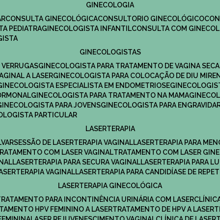
GINECOLOGIA
R​
CONSULTA GINECOLÓGICA​
CONSULTORIO GINECOLÓGICO​
CO
TA PEDIATRA​
GINECOLOGISTA INFANTIL​
CONSULTA COM GINECOL
GISTA
GINECOLOGISTAS
E VERRUGAS
GINECOLOGISTA PARA TRATAMENTO DE VAGINA SECA
AGINAL A LASER
GINECOLOGISTA PARA COLOCAÇÃO DE DIU MIRE
GINECOLOGISTA ESPECIALISTA EM ENDOMETRIOSE
GINECOLOGI
HORMONAL
GINECOLOGISTA PARA TRATAMENTO NA MAMA
GINECO
GINECOLOGISTA PARA JOVENS
GINECOLOGISTA PARA ENGRAVIDA
COLOGISTA PARTICULAR
LASERTERAPIA
LVAR
SESSÃO DE LASERTERAPIA​ VAGINAL
LASERTERAPIA PARA ME
TRATAMENTO COM LASER VAGINAL
TRATAMENTO COM LASER GIN
INAL
LASERTERAPIA PARA SECURA VAGINAL​
LASERTERAPIA PARA L
LASERTERAPIA VAGINAL​
LASERTERAPIA PARA CANDIDÍASE DE REPE
LASERTERAPIA GINECOLÓGICA
TRATAMENTO PARA INCONTINÊNCIA URINÁRIA COM LASER
CLÍNI
ATAMENTO HPV FEMININO A LASER
TRATAMENTO DE HPV A LASER
FEMININA
LASER REJUVENESCIMENTO VAGINAL
CLÍNICA DE LASER