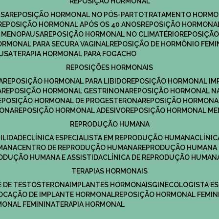
REPOSIÇÃO HORMONAL
USA
REPOSIÇÃO HORMONAL NO PÓS-PARTO
TRATAMENTO HORMO
REPOSIÇÃO HORMONAL APÓS OS 40 ANOS
REPOSIÇÃO HORMONAL
A MENOPAUSA
REPOSIÇÃO HORMONAL NO CLIMATÉRIO
REPOSIÇÃ
HORMONAL PARA SECURA VAGINAL
REPOSIÇÃO DE HORMÔNIO FEMI
AUSA
TERAPIA HORMONAL PARA FOGACHO
REPOSIÇÕES HORMONAIS
A
REPOSIÇÃO HORMONAL PARA LIBIDO
REPOSIÇÃO HORMONAL IM
A
REPOSIÇÃO HORMONAL GESTRINONA
REPOSIÇÃO HORMONAL N
REPOSIÇÃO HORMONAL DE PROGESTERONA
REPOSIÇÃO HORMONA
RONA
REPOSIÇÃO HORMONAL ADESIVO
REPOSIÇÃO HORMONAL M
REPRODUÇÃO HUMANA
ILIDADE
CLÍNICA ESPECIALISTA EM REPRODUÇÃO HUMANA
CLÍNI
MANA
CENTRO DE REPRODUÇÃO HUMANA
REPRODUÇÃO HUMANA 
RODUÇÃO HUMANA E ASSISTIDA
CLÍNICA DE REPRODUÇÃO HUMAN
TERAPIAS HORMONAIS
E DE TESTOSTERONA
IMPLANTES HORMONAIS
GINECOLOGISTA E
OLOCAÇÃO DE IMPLANTE HORMONAL
REPOSIÇÃO HORMONAL FEMIN
RMONAL FEMININA
TERAPIA HORMONAL