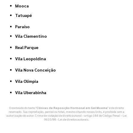
Mooca
Tatuapé
Paraíso
Vila Clementino
Real Parque
Vila Leopoldina
Vila Nova Conceição
Vila Olímpia
Vila Uberabinha
O conteúdo do texto "
Clínicas de Reposição Hormonal em Gel Moema
" é de direito
reservado. Sua reprodução, parcial ou total, mesmo citando nossos links, é proibida sem a
autorização do autor. Crime de violação de direito autoral – artigo 184 do Código Penal –
Lei
9610/98 - Lei de direitos autorais
.