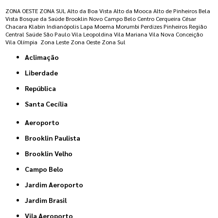
ZONA OESTE
ZONA SUL
Alto da Boa Vista
Alto da Mooca
Alto de Pinheiros
Bela
Vista
Bosque da Saúde
Brooklin Novo
Campo Belo
Centro
Cerqueira César
Chacara Klabin
Indianópolis
Lapa
Moema
Morumbi
Perdizes
Pinheiros
Região
Central
Saúde
São Paulo
Vila Leopoldina
Vila Mariana
Vila Nova Conceição
Vila Olímpia
Zona Leste
Zona Oeste
Zona Sul
Aclimação
Liberdade
República
Santa Cecília
Aeroporto
Brooklin Paulista
Brooklin Velho
Campo Belo
Jardim Aeroporto
Jardim Brasil
Vila Aeroporto