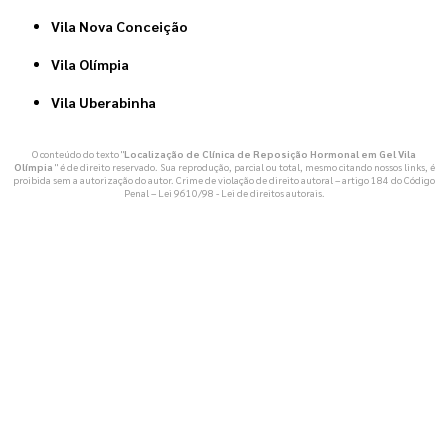
Vila Nova Conceição
Vila Olímpia
Vila Uberabinha
O conteúdo do texto "
Localização de Clínica de Reposição Hormonal em Gel Vila
Olímpia
" é de direito reservado. Sua reprodução, parcial ou total, mesmo citando nossos links, é
proibida sem a autorização do autor. Crime de violação de direito autoral – artigo 184 do Código
Penal –
Lei 9610/98 - Lei de direitos autorais
.