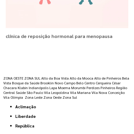
clínica de reposição hormonal para menopausa
Regiões onde a atende :
ZONA OESTE
ZONA SUL
Alto da Boa Vista
Alto da Mooca
Alto de Pinheiros
Bela
Vista
Bosque da Saúde
Brooklin Novo
Campo Belo
Centro
Cerqueira César
Chacara Klabin
Indianópolis
Lapa
Moema
Morumbi
Perdizes
Pinheiros
Região
Central
Saúde
São Paulo
Vila Leopoldina
Vila Mariana
Vila Nova Conceição
Vila Olímpia
Zona Leste
Zona Oeste
Zona Sul
Aclimação
Liberdade
República