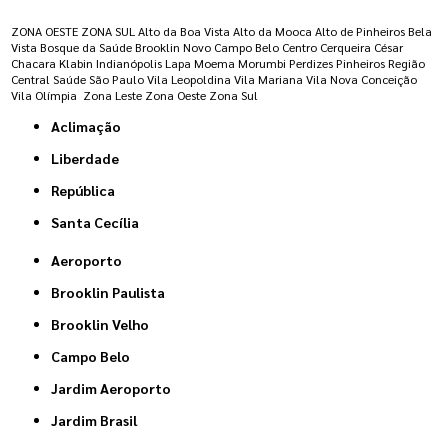
ZONA OESTE
ZONA SUL
Alto da Boa Vista
Alto da Mooca
Alto de Pinheiros
Bela
Vista
Bosque da Saúde
Brooklin Novo
Campo Belo
Centro
Cerqueira César
Chacara Klabin
Indianópolis
Lapa
Moema
Morumbi
Perdizes
Pinheiros
Região
Central
Saúde
São Paulo
Vila Leopoldina
Vila Mariana
Vila Nova Conceição
Vila Olímpia
Zona Leste
Zona Oeste
Zona Sul
Aclimação
Liberdade
República
Santa Cecília
Aeroporto
Brooklin Paulista
Brooklin Velho
Campo Belo
Jardim Aeroporto
Jardim Brasil