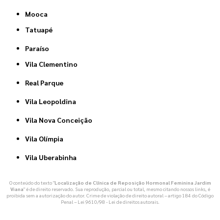
Mooca
Tatuapé
Paraíso
Vila Clementino
Real Parque
Vila Leopoldina
Vila Nova Conceição
Vila Olímpia
Vila Uberabinha
O conteúdo do texto "
Localização de Clínica de Reposição Hormonal Feminina Jardim
Viana
" é de direito reservado. Sua reprodução, parcial ou total, mesmo citando nossos links, é
proibida sem a autorização do autor. Crime de violação de direito autoral – artigo 184 do Código
Penal –
Lei 9610/98 - Lei de direitos autorais
.