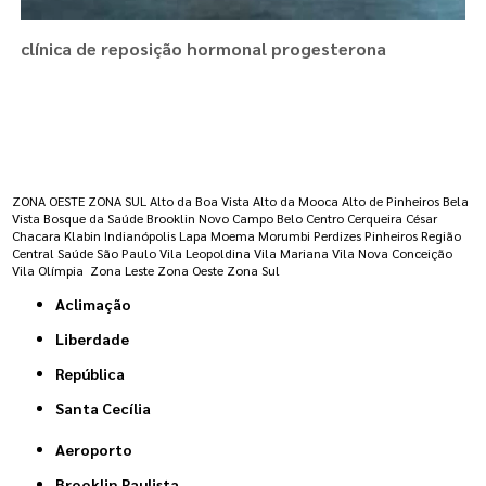
clínica de reposição hormonal progesterona
Regiões onde a atende :
ZONA OESTE
ZONA SUL
Alto da Boa Vista
Alto da Mooca
Alto de Pinheiros
Bela
Vista
Bosque da Saúde
Brooklin Novo
Campo Belo
Centro
Cerqueira César
Chacara Klabin
Indianópolis
Lapa
Moema
Morumbi
Perdizes
Pinheiros
Região
Central
Saúde
São Paulo
Vila Leopoldina
Vila Mariana
Vila Nova Conceição
Vila Olímpia
Zona Leste
Zona Oeste
Zona Sul
Aclimação
Liberdade
República
Santa Cecília
Aeroporto
Brooklin Paulista