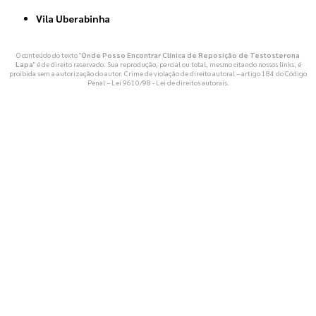
Vila Uberabinha
O conteúdo do texto "
Onde Posso Encontrar Clínica de Reposição de Testosterona
Lapa
" é de direito reservado. Sua reprodução, parcial ou total, mesmo citando nossos links, é
proibida sem a autorização do autor. Crime de violação de direito autoral – artigo 184 do Código
Penal –
Lei 9610/98 - Lei de direitos autorais
.