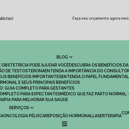
listas!
Faça seu orçamento agora me
BLOG
 OBSTETRÍCIA PODE AJUDAR VOCÊ
DESCUBRA OS BENEFÍCIOS DA
ÇÃO DE TESTOSTERONA
ENTENDA A IMPORTÂNCIA DO CONSULTÓR
EUS BENEFÍCIOS IMPORTANTES
ENTENDA O PAPEL FUNDAMENTAL
RMONAL E SEUS PRINCIPAIS BENEFÍCIOS
SCO: GUIA COMPLETO PARA GESTANTES
 COMPLETO PARA EXPECTANTES
MÉDICO QUE FAZ PARTO NORMAL:
TERAPIA PARA MELHORAR SUA SAÚDE
SERVIÇOS
C
IA
ONCOLOGIA PÉLVICA
REPOSIÇÃO HORMONAL
LASERTERAPIA