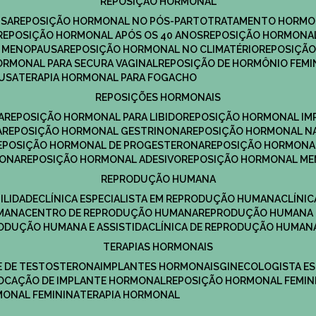
REPOSIÇÃO HORMONAL
USA
REPOSIÇÃO HORMONAL NO PÓS-PARTO
TRATAMENTO HORMO
REPOSIÇÃO HORMONAL APÓS OS 40 ANOS
REPOSIÇÃO HORMONAL
A MENOPAUSA
REPOSIÇÃO HORMONAL NO CLIMATÉRIO
REPOSIÇÃ
HORMONAL PARA SECURA VAGINAL
REPOSIÇÃO DE HORMÔNIO FEMI
AUSA
TERAPIA HORMONAL PARA FOGACHO
REPOSIÇÕES HORMONAIS
A
REPOSIÇÃO HORMONAL PARA LIBIDO
REPOSIÇÃO HORMONAL IM
A
REPOSIÇÃO HORMONAL GESTRINONA
REPOSIÇÃO HORMONAL N
REPOSIÇÃO HORMONAL DE PROGESTERONA
REPOSIÇÃO HORMONA
RONA
REPOSIÇÃO HORMONAL ADESIVO
REPOSIÇÃO HORMONAL M
REPRODUÇÃO HUMANA
ILIDADE
CLÍNICA ESPECIALISTA EM REPRODUÇÃO HUMANA
CLÍNI
MANA
CENTRO DE REPRODUÇÃO HUMANA
REPRODUÇÃO HUMANA 
RODUÇÃO HUMANA E ASSISTIDA
CLÍNICA DE REPRODUÇÃO HUMAN
TERAPIAS HORMONAIS
E DE TESTOSTERONA
IMPLANTES HORMONAIS
GINECOLOGISTA E
OLOCAÇÃO DE IMPLANTE HORMONAL
REPOSIÇÃO HORMONAL FEMIN
RMONAL FEMININA
TERAPIA HORMONAL