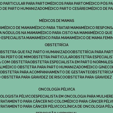
CO PARTICULAR PARA PARTO
MÉDICOS PARA PARTO
MÉDICO PÓS P
CO DE PARTO HUMANIZADO
MÉDICO PARTO CESÁREO
MÉDICO DE P
MÉDICOS DE MAMAS
A
MÉDICO DE MAMA
MÉDICO PARA TRATAR MAMA
MÉDICO RESPONS
ARA NÓDULOS NA MAMA
MÉDICO PARA CISTO NA MAMA
MÉDICO QU
O ESPECIALISTA MAMA
MÉDICO PARA MAMA
MÉDICO DE MAMA FEMI
OBSTETRÍCIA
OBSTETRA QUE FAZ PARTO HUMANIZADO
OBSTETRÍCIA PARA PAR
TRA PERTO DE MIM
OBSTETRA PARTICULAR
OBSTETRA ESPECIALI
A COM OBSTETRA
OBSTETRA ESPECIALISTA EM PARTO NORMAL
E
AL
MÉDICO OBSTETRA PARA PARTO HUMANIZADO
MÉDICO GINEC
OBSTETRA PARA ACOMPANHAMENTO DE GESTANTE
OBSTETRÍCI
O OBSTETRA PARA GRAVIDEZ DE RISCO
OBSTETRA PARA GRAVIDEZ
ONCOLOGÍA PÉLVICA
COLOGISTA PÉLVICO
ESPECIALISTA EM ONCOLOGIA PARA MULHER
TRATAMENTO PARA CÂNCER NO COLO
MÉDICO PARA CÂNCER PÉLV
TRATAMENTO PARA CÂNCER PÉLVICO
CLÍNICA DE ONCOLOGIA PÉL