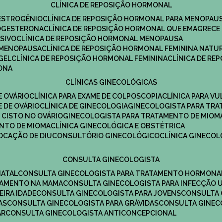
CLÍNICA DE REPOSIÇÃO HORMONAL
 ESTROGÊNIO
CLÍNICA DE REPOSIÇÃO HORMONAL PARA MENOPAU
ROGESTERONA
CLÍNICA DE REPOSIÇÃO HORMONAL QUE EMAGRECE
ESIVO
CLÍNICA DE REPOSIÇÃO HORMONAL MENOPAUSA
A MENOPAUSA
CLÍNICA DE REPOSIÇÃO HORMONAL FEMININA NATU
GEL
CLÍNICA DE REPOSIÇÃO HORMONAL FEMININA
CLÍNICA DE R
RONA
CLÍNICAS GINECOLÓGICAS
E OVÁRIO
CLÍNICA PARA EXAME DE COLPOSCOPIA
CLÍNICA PARA V
E DE OVÁRIO
CLÍNICA DE GINECOLOGIA
GINECOLOGISTA PARA TR
 CISTO NO OVÁRIO
GINECOLOGISTA PARA TRATAMENTO DE MIOM
ENTO DE MIOMA
CLÍNICA GINECOLÓGICA E OBSTÉTRICA
LOCAÇÃO DE DIU
CONSULTÓRIO GINECOLÓGICO
CLÍNICA GINECO
CONSULTA GINECOLOGISTA
NATAL
CONSULTA GINECOLOGISTA PARA TRATAMENTO HORMONA
TAMENTO NA MAMA
CONSULTA GINECOLOGISTA PARA INFECÇÃO U
EIRA IDADE
CONSULTA GINECOLOGISTA PARA JOVENS
CONSULTA
AS
CONSULTA GINECOLOGISTA PARA GRÁVIDAS
CONSULTA GINEC
AR
CONSULTA GINECOLOGISTA ANTICONCEPCIONAL