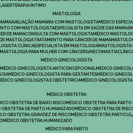
LASERTERAPIA ÍNTIMO
MASTOLOGIA
 MAMA
AVALIAÇÃO MAMÁRIA COM MASTOLOGISTA
MEDICO ESPECI
ENTO COM MASTOLOGISTA
ESPECIALISTA EM SAÚDE DAS MAMAS
CER DE MAMA
CONSULTA COM MASTOLOGISTA
MÉDICO MASTOLO
A DE MASTOLOGIA
TRATAMENTO PARA CÂNCER DE MAMA
MASTOLO
LOGISTA CLÍNICA
ESPECIALISTA EM MASTOLOGIA
MASTOLOGISTA
MASTOLOGIA PARA MULHER COM CÂNCER
GINECOMASTIA
CLÍNI
MÉDICO GINECOLOGISTA
A
MÉDICO GINECOLOGISTA ANTICONCEPCIONAL
MÉDICO GINECOL
AUSA
MÉDICO GINECOLOGISTA PARA GESTANTES
MÉDICO GINECO
MÉDICO GINECOLOGISTA E OBSTETRÍCIA
MÉDICO GINECOLOGISTA
MÉDICO OBSTETRA
ÉDICO OBSTETRA DE BAIXO RISCO
MÉDICO OBSTETRA PARA PARTO
CO OBSTETRA DE PARTO HUMANIZADO
MÉDICO OBSTETRA DE RISC
DICO OBSTETRA GRAVIDEZ DE RISCO
MÉDICO OBSTETRA PARTICUL
DO
MÉDICO OBSTETRA HUMANIZADO
MÉDICO PARA PARTO