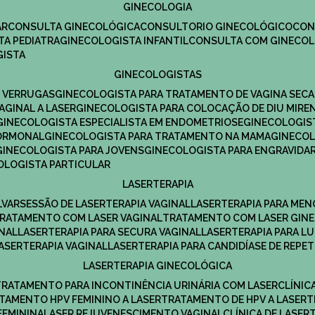
GINECOLOGIA
R​
CONSULTA GINECOLÓGICA​
CONSULTORIO GINECOLÓGICO​
CO
TA PEDIATRA​
GINECOLOGISTA INFANTIL​
CONSULTA COM GINECOL
GISTA
GINECOLOGISTAS
E VERRUGAS
GINECOLOGISTA PARA TRATAMENTO DE VAGINA SECA
AGINAL A LASER
GINECOLOGISTA PARA COLOCAÇÃO DE DIU MIRE
GINECOLOGISTA ESPECIALISTA EM ENDOMETRIOSE
GINECOLOGI
HORMONAL
GINECOLOGISTA PARA TRATAMENTO NA MAMA
GINECO
GINECOLOGISTA PARA JOVENS
GINECOLOGISTA PARA ENGRAVIDA
COLOGISTA PARTICULAR
LASERTERAPIA
LVAR
SESSÃO DE LASERTERAPIA​ VAGINAL
LASERTERAPIA PARA ME
TRATAMENTO COM LASER VAGINAL
TRATAMENTO COM LASER GIN
INAL
LASERTERAPIA PARA SECURA VAGINAL​
LASERTERAPIA PARA L
LASERTERAPIA VAGINAL​
LASERTERAPIA PARA CANDIDÍASE DE REPE
LASERTERAPIA GINECOLÓGICA
TRATAMENTO PARA INCONTINÊNCIA URINÁRIA COM LASER
CLÍNI
ATAMENTO HPV FEMININO A LASER
TRATAMENTO DE HPV A LASER
FEMININA
LASER REJUVENESCIMENTO VAGINAL
CLÍNICA DE LASER