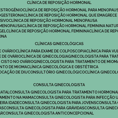
CLÍNICA DE REPOSIÇÃO HORMONAL
 ESTROGÊNIO
CLÍNICA DE REPOSIÇÃO HORMONAL PARA MENOPAU
ROGESTERONA
CLÍNICA DE REPOSIÇÃO HORMONAL QUE EMAGRECE
ESIVO
CLÍNICA DE REPOSIÇÃO HORMONAL MENOPAUSA
A MENOPAUSA
CLÍNICA DE REPOSIÇÃO HORMONAL FEMININA NATU
GEL
CLÍNICA DE REPOSIÇÃO HORMONAL FEMININA
CLÍNICA DE R
RONA
CLÍNICAS GINECOLÓGICAS
E OVÁRIO
CLÍNICA PARA EXAME DE COLPOSCOPIA
CLÍNICA PARA V
E DE OVÁRIO
CLÍNICA DE GINECOLOGIA
GINECOLOGISTA PARA TR
 CISTO NO OVÁRIO
GINECOLOGISTA PARA TRATAMENTO DE MIOM
ENTO DE MIOMA
CLÍNICA GINECOLÓGICA E OBSTÉTRICA
LOCAÇÃO DE DIU
CONSULTÓRIO GINECOLÓGICO
CLÍNICA GINECO
CONSULTA GINECOLOGISTA
NATAL
CONSULTA GINECOLOGISTA PARA TRATAMENTO HORMONA
TAMENTO NA MAMA
CONSULTA GINECOLOGISTA PARA INFECÇÃO U
EIRA IDADE
CONSULTA GINECOLOGISTA PARA JOVENS
CONSULTA
AS
CONSULTA GINECOLOGISTA PARA GRÁVIDAS
CONSULTA GINEC
AR
CONSULTA GINECOLOGISTA ANTICONCEPCIONAL