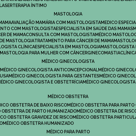
LASERTERAPIA ÍNTIMO
MASTOLOGIA
 MAMA
AVALIAÇÃO MAMÁRIA COM MASTOLOGISTA
MEDICO ESPECI
ENTO COM MASTOLOGISTA
ESPECIALISTA EM SAÚDE DAS MAMAS
CER DE MAMA
CONSULTA COM MASTOLOGISTA
MÉDICO MASTOLO
A DE MASTOLOGIA
TRATAMENTO PARA CÂNCER DE MAMA
MASTOLO
LOGISTA CLÍNICA
ESPECIALISTA EM MASTOLOGIA
MASTOLOGISTA
MASTOLOGIA PARA MULHER COM CÂNCER
GINECOMASTIA
CLÍNI
MÉDICO GINECOLOGISTA
A
MÉDICO GINECOLOGISTA ANTICONCEPCIONAL
MÉDICO GINECOL
AUSA
MÉDICO GINECOLOGISTA PARA GESTANTES
MÉDICO GINECO
MÉDICO GINECOLOGISTA E OBSTETRÍCIA
MÉDICO GINECOLOGISTA
MÉDICO OBSTETRA
ÉDICO OBSTETRA DE BAIXO RISCO
MÉDICO OBSTETRA PARA PARTO
CO OBSTETRA DE PARTO HUMANIZADO
MÉDICO OBSTETRA DE RISC
DICO OBSTETRA GRAVIDEZ DE RISCO
MÉDICO OBSTETRA PARTICUL
DO
MÉDICO OBSTETRA HUMANIZADO
MÉDICO PARA PARTO