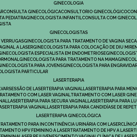
GINECOLOGIA
R​
CONSULTA GINECOLÓGICA​
CONSULTORIO GINECOLÓGICO​
CO
TA PEDIATRA​
GINECOLOGISTA INFANTIL​
CONSULTA COM GINECOL
GISTA
GINECOLOGISTAS
E VERRUGAS
GINECOLOGISTA PARA TRATAMENTO DE VAGINA SECA
AGINAL A LASER
GINECOLOGISTA PARA COLOCAÇÃO DE DIU MIRE
GINECOLOGISTA ESPECIALISTA EM ENDOMETRIOSE
GINECOLOGI
HORMONAL
GINECOLOGISTA PARA TRATAMENTO NA MAMA
GINECO
GINECOLOGISTA PARA JOVENS
GINECOLOGISTA PARA ENGRAVIDA
COLOGISTA PARTICULAR
LASERTERAPIA
LVAR
SESSÃO DE LASERTERAPIA​ VAGINAL
LASERTERAPIA PARA ME
TRATAMENTO COM LASER VAGINAL
TRATAMENTO COM LASER GIN
INAL
LASERTERAPIA PARA SECURA VAGINAL​
LASERTERAPIA PARA L
LASERTERAPIA VAGINAL​
LASERTERAPIA PARA CANDIDÍASE DE REPE
LASERTERAPIA GINECOLÓGICA
TRATAMENTO PARA INCONTINÊNCIA URINÁRIA COM LASER
CLÍNI
ATAMENTO HPV FEMININO A LASER
TRATAMENTO DE HPV A LASER
FEMININA
LASER REJUVENESCIMENTO VAGINAL
CLÍNICA DE LASER