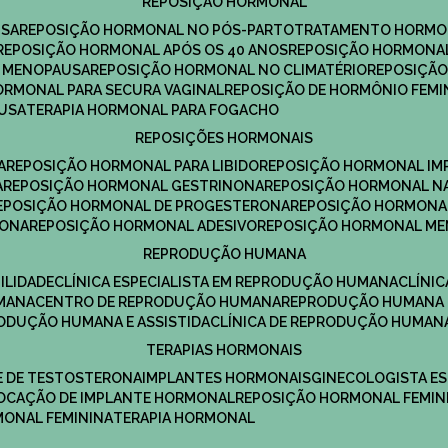
REPOSIÇÃO HORMONAL
USA
REPOSIÇÃO HORMONAL NO PÓS-PARTO
TRATAMENTO HORMO
REPOSIÇÃO HORMONAL APÓS OS 40 ANOS
REPOSIÇÃO HORMONAL
A MENOPAUSA
REPOSIÇÃO HORMONAL NO CLIMATÉRIO
REPOSIÇÃ
HORMONAL PARA SECURA VAGINAL
REPOSIÇÃO DE HORMÔNIO FEMI
AUSA
TERAPIA HORMONAL PARA FOGACHO
REPOSIÇÕES HORMONAIS
A
REPOSIÇÃO HORMONAL PARA LIBIDO
REPOSIÇÃO HORMONAL IM
A
REPOSIÇÃO HORMONAL GESTRINONA
REPOSIÇÃO HORMONAL N
REPOSIÇÃO HORMONAL DE PROGESTERONA
REPOSIÇÃO HORMONA
RONA
REPOSIÇÃO HORMONAL ADESIVO
REPOSIÇÃO HORMONAL M
REPRODUÇÃO HUMANA
ILIDADE
CLÍNICA ESPECIALISTA EM REPRODUÇÃO HUMANA
CLÍNI
MANA
CENTRO DE REPRODUÇÃO HUMANA
REPRODUÇÃO HUMANA 
RODUÇÃO HUMANA E ASSISTIDA
CLÍNICA DE REPRODUÇÃO HUMAN
TERAPIAS HORMONAIS
E DE TESTOSTERONA
IMPLANTES HORMONAIS
GINECOLOGISTA E
OLOCAÇÃO DE IMPLANTE HORMONAL
REPOSIÇÃO HORMONAL FEMIN
RMONAL FEMININA
TERAPIA HORMONAL