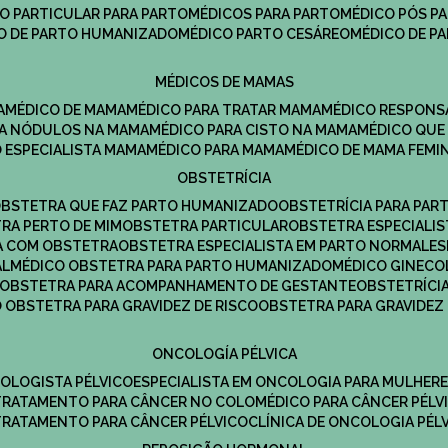
CO PARTICULAR PARA PARTO
MÉDICOS PARA PARTO
MÉDICO PÓS P
CO DE PARTO HUMANIZADO
MÉDICO PARTO CESÁREO
MÉDICO DE P
MÉDICOS DE MAMAS
A
MÉDICO DE MAMA
MÉDICO PARA TRATAR MAMA
MÉDICO RESPONS
ARA NÓDULOS NA MAMA
MÉDICO PARA CISTO NA MAMA
MÉDICO QU
O ESPECIALISTA MAMA
MÉDICO PARA MAMA
MÉDICO DE MAMA FEMI
OBSTETRÍCIA
OBSTETRA QUE FAZ PARTO HUMANIZADO
OBSTETRÍCIA PARA PAR
TRA PERTO DE MIM
OBSTETRA PARTICULAR
OBSTETRA ESPECIALI
A COM OBSTETRA
OBSTETRA ESPECIALISTA EM PARTO NORMAL
E
AL
MÉDICO OBSTETRA PARA PARTO HUMANIZADO
MÉDICO GINEC
OBSTETRA PARA ACOMPANHAMENTO DE GESTANTE
OBSTETRÍCI
O OBSTETRA PARA GRAVIDEZ DE RISCO
OBSTETRA PARA GRAVIDEZ
ONCOLOGÍA PÉLVICA
COLOGISTA PÉLVICO
ESPECIALISTA EM ONCOLOGIA PARA MULHER
TRATAMENTO PARA CÂNCER NO COLO
MÉDICO PARA CÂNCER PÉLV
TRATAMENTO PARA CÂNCER PÉLVICO
CLÍNICA DE ONCOLOGIA PÉL