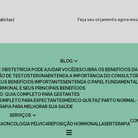
listas!
Faça seu orçamento agora me
BLOG
 OBSTETRÍCIA PODE AJUDAR VOCÊ
DESCUBRA OS BENEFÍCIOS DA
ÇÃO DE TESTOSTERONA
ENTENDA A IMPORTÂNCIA DO CONSULTÓR
EUS BENEFÍCIOS IMPORTANTES
ENTENDA O PAPEL FUNDAMENTAL
RMONAL E SEUS PRINCIPAIS BENEFÍCIOS
SCO: GUIA COMPLETO PARA GESTANTES
 COMPLETO PARA EXPECTANTES
MÉDICO QUE FAZ PARTO NORMAL:
TERAPIA PARA MELHORAR SUA SAÚDE
SERVIÇOS
C
IA
ONCOLOGIA PÉLVICA
REPOSIÇÃO HORMONAL
LASERTERAPIA