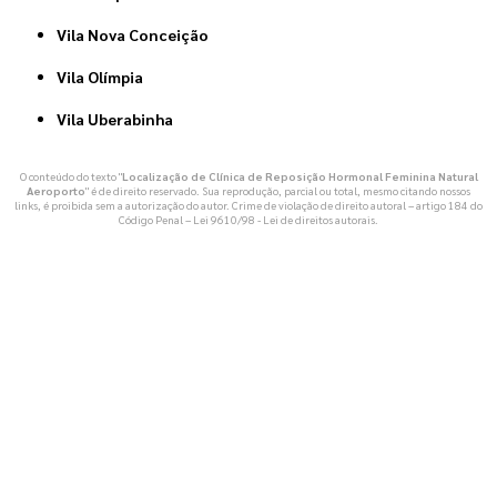
Vila Nova Conceição
Vila Olímpia
Vila Uberabinha
O conteúdo do texto "
Localização de Clínica de Reposição Hormonal Feminina Natural
Aeroporto
" é de direito reservado. Sua reprodução, parcial ou total, mesmo citando nossos
links, é proibida sem a autorização do autor. Crime de violação de direito autoral – artigo 184 do
Código Penal –
Lei 9610/98 - Lei de direitos autorais
.