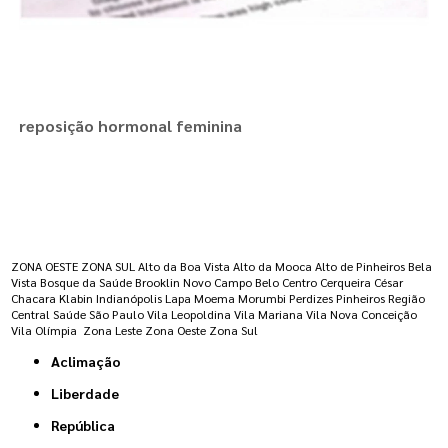
reposição hormonal feminina
Regiões onde a atende :
ZONA OESTE
ZONA SUL
Alto da Boa Vista
Alto da Mooca
Alto de Pinheiros
Bela
Vista
Bosque da Saúde
Brooklin Novo
Campo Belo
Centro
Cerqueira César
Chacara Klabin
Indianópolis
Lapa
Moema
Morumbi
Perdizes
Pinheiros
Região
Central
Saúde
São Paulo
Vila Leopoldina
Vila Mariana
Vila Nova Conceição
Vila Olímpia
Zona Leste
Zona Oeste
Zona Sul
Aclimação
Liberdade
República