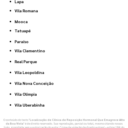
Lapa
Vila Romana
Mooca
Tatuapé
Paraíso
Vila Clementino
Real Parque
Vila Leopoldina
Vila Nova Conceição
Vila Olímpia
Vila Uberabinha
O conteúdo do texto "
Localização de Clínica de Reposição Hormonal Que Emagrece Alto
da Boa Vista
" é de direito reservado. Sua reprodução, parcial ou total, mesmo citando nossos
links, é proibida sem a autorização do autor. Crime de violação de direito autoral – artigo 184 do