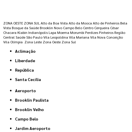
Regiões onde a atende :
ZONA OESTE
ZONA SUL
Alto da Boa Vista
Alto da Mooca
Alto de Pinheiros
Bela
Vista
Bosque da Saúde
Brooklin Novo
Campo Belo
Centro
Cerqueira César
Chacara Klabin
Indianópolis
Lapa
Moema
Morumbi
Perdizes
Pinheiros
Região
Central
Saúde
São Paulo
Vila Leopoldina
Vila Mariana
Vila Nova Conceição
Vila Olímpia
Zona Leste
Zona Oeste
Zona Sul
Aclimação
Liberdade
República
Santa Cecília
Aeroporto
Brooklin Paulista
Brooklin Velho
Campo Belo
Jardim Aeroporto