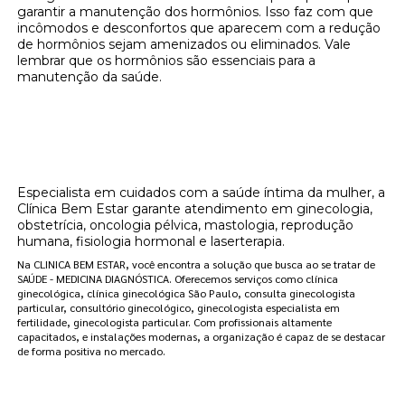
garantir a manutenção dos hormônios. Isso faz com que
incômodos e desconfortos que aparecem com a redução
de hormônios sejam amenizados ou eliminados. Vale
lembrar que os hormônios são essenciais para a
manutenção da saúde.
Onde encontrar localização de clínica de
reposição hormonal que emagrece Alto da
Boa Vista?
Especialista em cuidados com a saúde íntima da mulher, a
Clínica Bem Estar garante atendimento em ginecologia,
obstetrícia, oncologia pélvica, mastologia, reprodução
humana, fisiologia hormonal e laserterapia.
Na CLINICA BEM ESTAR, você encontra a solução que busca ao se tratar de
SAÚDE - MEDICINA DIAGNÓSTICA. Oferecemos serviços como clínica
ginecológica, clínica ginecológica São Paulo, consulta ginecologista
particular, consultório ginecológico, ginecologista especialista em
fertilidade, ginecologista particular. Com profissionais altamente
capacitados, e instalações modernas, a organização é capaz de se destacar
de forma positiva no mercado.
Clínica Bem Estar: Sua Melhor Opção de